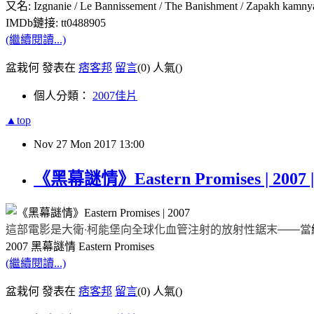
又名: Izgnanie / Le Bannissement / The Banishment / Zapakh 
IMDb鏈接: tt0488905
(繼續閱讀...)
盆栽何 發表在
痞客邦
留言
(0)
人氣(
)
個人分類：
2007佳片
▲top
Nov
27
Mon
2017
13:00
《黑幕謎情》Eastern Promises | 20
這部電影是大衛·柯能堡向全球化血管注射的放射性鋸末——當
2007 黑幕謎情 Eastern Promises
(繼續閱讀...)
盆栽何 發表在
痞客邦
留言
(0)
人氣(
)