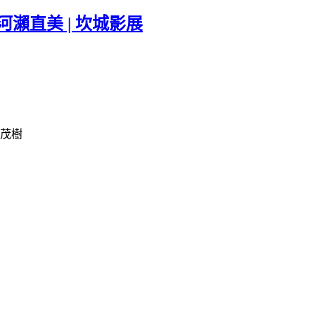
| 河瀨直美 | 坎城影展
田茂樹