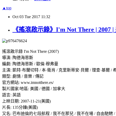
▲top
Oct
03
Tue
2017
11:32
《搖滾啟示錄》I'm Not There | 200
搖滾啟示錄 I'm Not There (2007)
導演: 陶德海恩斯
編劇: 陶德海恩斯 / 歐倫·穆弗曼
主演: 凱特·布蘭切特 / 本·衛肖 / 克里斯蒂安·貝爾 / 理查·基爾 / 希斯
類型: 劇情 / 音樂 / 傳記
官方網站: www.imnotthere.es/
製片國家/地區: 美國 / 德國 / 加拿大
語言: 英語
上映日期: 2007-11-21(美國)
片長: 135分鐘(美國)
又名: 巴布迪倫的七段航程 /
我不在那兒
/ 我不在場 / 自由馳騁 