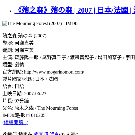
《殯之森》殯の森 | 2007 | 日本/法國 
殯之森 殯の森 (2007)
導演: 河瀨直美
編劇: 河瀨直美
主演: 齊藤陽一郎 / 尾野真千子 / 渡邊真起子 / 增田加奈子 / 宇
類型: 劇情
官方網站: http://www.mogarinomori.com/
製片國家/地區: 日本 / 法國
語言: 日語
上映日期: 2007-06-23
片長: 97分鐘
又名: 原木之森 / The Mourning Forest
IMDb鏈接: tt1016205
(繼續閱讀...)
盆栽何 發表在
痞客邦
留言
(0)
人氣(
)