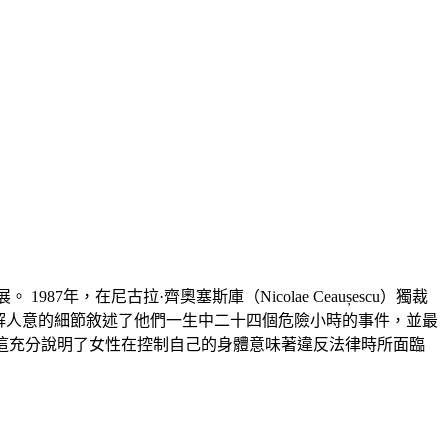
987年，在尼古拉·齊奧塞斯庫（Nicolae Ceaușescu）獨裁
片以堅定但善解人意的細節敘述了他們一生中二十四個危險小時的事件，並最
，這充分說明了女性在控制自己的身體意味著違反法律時所面臨