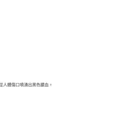
從人體傷口噴湧出黑色膿血。