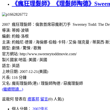
《瘋狂理髮師》《理髮師陶德》Sweeney To
2007 瘋狂理髮師：倫敦首席惡魔剃刀手 Sweeney Todd: The Demon Bar
導演: 蒂姆·波頓
編劇: 約翰·洛根
主演: 約翰尼·德普 / 海倫娜·伯翰·卡特 / 艾倫·瑞克曼 / 蒂莫西·斯波 
類型: 劇情 / 驚悚 / 歌舞
官方網站: http://www.sweeneytoddmovie.com/
製片國家/地區: 美國 / 英國
語言: 英語
上映日期: 2007-12-21(美國)
片長: 116 分鐘
又名: 魔街理髮師(港) / 理髮師陶德 / 惡魔理髮師
(繼續閱讀...)
盆栽何 發表在
痞客邦
留言
(0)
人氣(
)
個人分類：
2007佳片