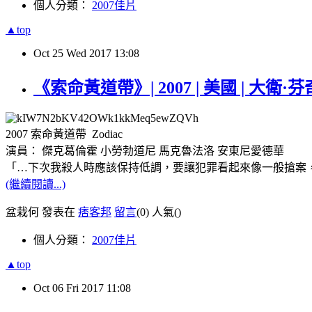
個人分類：
2007佳片
▲top
Oct
25
Wed
2017
13:08
《索命黃道帶》| 2007 | 美國 | 大衛·芬
2007 索命黃道帶 Zodiac
演員： 傑克葛倫霍 小勞勃道尼 馬克魯法洛 安東尼愛德華
「…下次我殺人時應該保持低調，要讓犯罪看起來像一般搶案，或
(繼續閱讀...)
盆栽何 發表在
痞客邦
留言
(0)
人氣(
)
個人分類：
2007佳片
▲top
Oct
06
Fri
2017
11:08