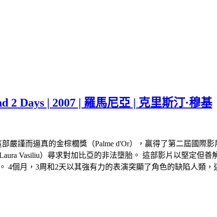
d 2 Days | 2007 | 羅馬尼亞 | 克里斯汀·穆基
這部嚴謹而逼真的金棕櫚獎（Palme d'Or），贏得了第二屆國際影展。 1
比亞（Laura Vasiliu）尋求對加比亞的非法墮胎。 這部影
。 4個月，3周和2天以其強有力的表演突顯了角色的缺陷人類