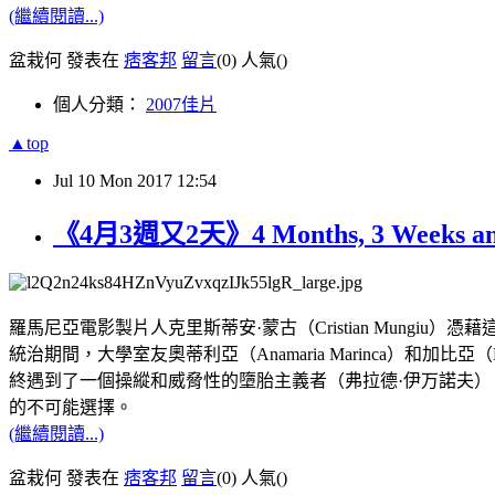
(繼續閱讀...)
盆栽何 發表在
痞客邦
留言
(0)
人氣(
)
個人分類：
2007佳片
▲top
Jul
10
Mon
2017
12:54
《4月3週又2天》4 Months, 3 Weeks an
羅馬尼亞電影製片人克里斯蒂安·蒙古（Cristian Mungiu）憑藉
統治期間，大學室友奧蒂利亞（Anamaria Marinca）和加
終遇到了一個操縱和威脅性的墮胎主義者（弗拉德·伊万諾夫）
的不可能選擇。
(繼續閱讀...)
盆栽何 發表在
痞客邦
留言
(0)
人氣(
)