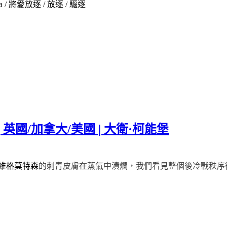
kamnya / 將愛放逐 / 放逐 / 驅逐
07 | 英國/加拿大/美國 | 大衛·柯能堡
的刺青皮膚在蒸氣中潰爛，我們看見整個後冷戰秩序
維格莫特森