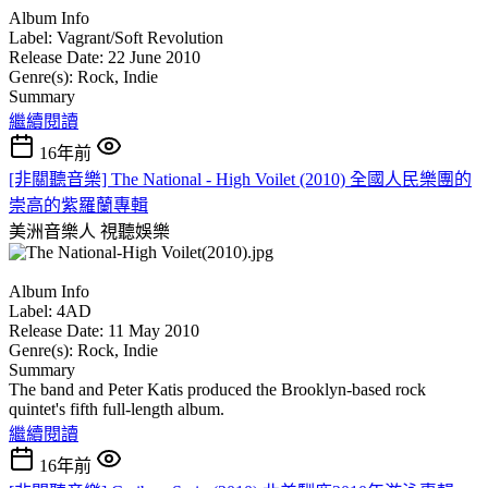
Album Info
Label: Vagrant/Soft Revolution
Release Date: 22 June 2010
Genre(s): Rock, Indie
Summary
繼續閱讀
16年前
[非關聽音樂] The National - High Voilet (2010) 全國人民樂團的
崇高的紫羅蘭專輯
美洲音樂人
視聽娛樂
Album Info
Label: 4AD
Release Date: 11 May 2010
Genre(s): Rock, Indie
Summary
The band and Peter Katis produced the Brooklyn-based rock
quintet's fifth full-length album.
繼續閱讀
16年前