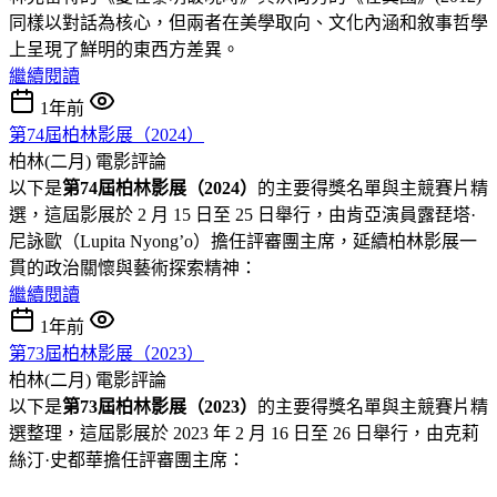
同樣以對話為核心，但兩者在美學取向、文化內涵和敘事哲學
上呈現了鮮明的東西方差異。
繼續閱讀
1年前
第74屆柏林影展（2024）
柏林(二月)
電影評論
以下是
第74屆柏林影展（2024）
的主要得獎名單與主競賽片精
選，這屆影展於 2 月 15 日至 25 日舉行，由肯亞演員露琵塔·
尼詠歐（Lupita Nyong’o）擔任評審團主席，延續柏林影展一
貫的政治關懷與藝術探索精神：
繼續閱讀
1年前
第73屆柏林影展（2023）
柏林(二月)
電影評論
以下是
第73屆柏林影展（2023）
的主要得獎名單與主競賽片精
選整理，這屆影展於 2023 年 2 月 16 日至 26 日舉行，由克莉
絲汀·史都華擔任評審團主席：