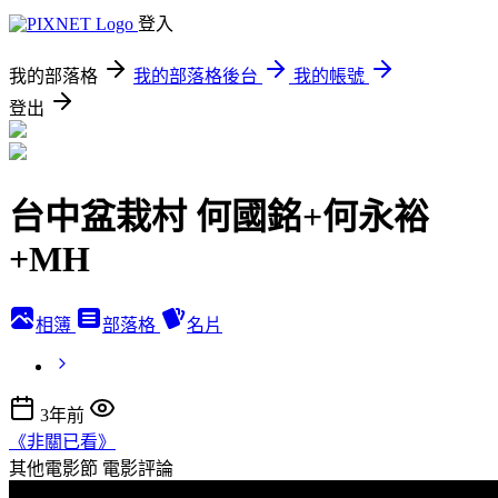
登入
我的部落格
我的部落格後台
我的帳號
登出
台中盆栽村 何國銘+何永裕
+MH
相簿
部落格
名片
3年前
《非關已看》
其他電影節
電影評論