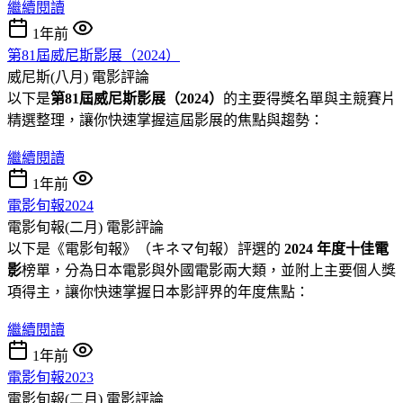
繼續閱讀
1年前
第81屆威尼斯影展（2024）
威尼斯(八月)
電影評論
以下是
第81屆威尼斯影展（2024）
的主要得獎名單與主競賽片
精選整理，讓你快速掌握這屆影展的焦點與趨勢：
繼續閱讀
1年前
電影旬報2024
電影旬報(二月)
電影評論
以下是《電影旬報》（キネマ旬報）評選的
2024 年度十佳電
影
榜單，分為日本電影與外國電影兩大類，並附上主要個人獎
項得主，讓你快速掌握日本影評界的年度焦點：
繼續閱讀
1年前
電影旬報2023
電影旬報(二月)
電影評論