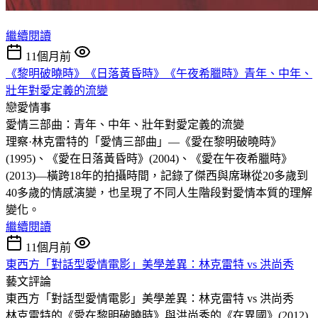
繼續閱讀
11個月前
《黎明破曉時》《日落黃昏時》《午夜希臘時》青年、中年、
壯年對愛定義的流變
戀愛情事
愛情三部曲：青年、中年、壯年對愛定義的流變
理察·林克雷特的「愛情三部曲」—《愛在黎明破曉時》
(1995)、《愛在日落黃昏時》(2004)、《愛在午夜希臘時》
(2013)—橫跨18年的拍攝時間，記錄了傑西與席琳從20多歲到
40多歲的情感演變，也呈現了不同人生階段對愛情本質的理解
變化。
繼續閱讀
11個月前
東西方「對話型愛情電影」美學差異：林克雷特 vs 洪尚秀
藝文評論
東西方「對話型愛情電影」美學差異：林克雷特 vs 洪尚秀
林克雷特的《愛在黎明破曉時》與洪尚秀的《在異國》(2012)