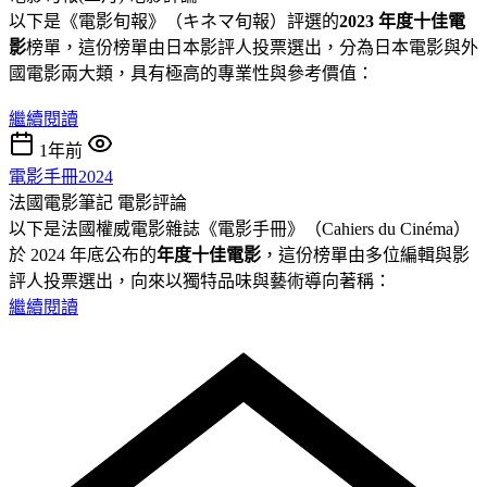
以下是《電影旬報》（キネマ旬報）評選的
2023 年度十佳電
影
榜單，這份榜單由日本影評人投票選出，分為日本電影與外
國電影兩大類，具有極高的專業性與參考價值：
繼續閱讀
1年前
電影手冊2024
法國電影筆記
電影評論
以下是法國權威電影雜誌《電影手冊》（Cahiers du Cinéma）
於 2024 年底公布的
年度十佳電影
，這份榜單由多位編輯與影
評人投票選出，向來以獨特品味與藝術導向著稱：
繼續閱讀