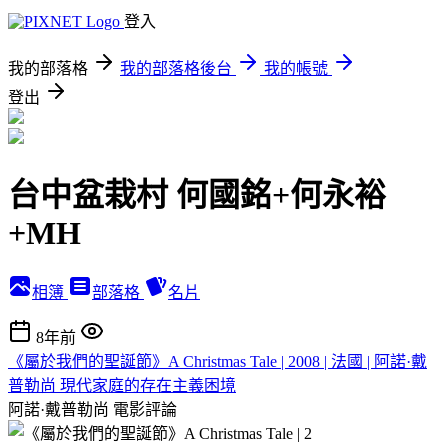
登入
我的部落格
我的部落格後台
我的帳號
登出
台中盆栽村 何國銘+何永裕
+MH
相簿
部落格
名片
8年前
《屬於我們的聖誕節》A Christmas Tale | 2008 | 法國 | 阿諾·戴
普勒尚 現代家庭的存在主義困境
阿諾·戴普勒尚
電影評論