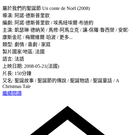
屬於我們的聖誕節 Un conte de Noël (2008)
導演: 阿諾·德斯普里欽
編劇: 阿諾·德斯普里欽 / 埃馬紐埃爾·布迪約
主演: 凱瑟琳·德納芙 / 馬修·阿馬立克 / 讓-保羅·魯西榮 / 安妮·
康斯金尼 / 梅爾維爾·珀波 / 更多...
類型: 劇情 / 喜劇 / 家庭
製片國家/地區: 法國
語言: 法語
上映日期: 2008-05-21(法國)
片長: 150分鐘
又名: 聖誕故事 / 聖誕節的傳說 / 聖誕物語 / 聖誕童話 / A
Christmas Tale
繼續閱讀