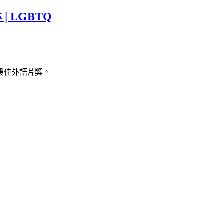
 | LGBTQ
最佳外語片獎。