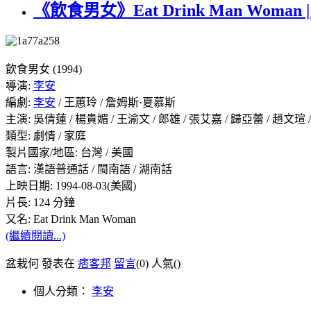
《飲食男女》Eat Drink Man Woman | 
飲食男女 (1994)
導演:
李安
編劇:
李安
/ 王蕙玲 / 詹姆斯·夏慕斯
主演: 吳倩蓮 / 楊貴媚 / 王渝文 / 郎雄 / 張艾嘉 / 歸亞蕾 / 趙文瑄
類型: 劇情 / 家庭
製片國家/地區: 台灣 / 美國
語言: 漢語普通話 / 閩南語 / 湖南話
上映日期: 1994-08-03(美國)
片長: 124 分鐘
又名: Eat Drink Man Woman
(繼續閱讀...)
盆栽何 發表在
痞客邦
留言
(0)
人氣(
)
個人分類：
李安