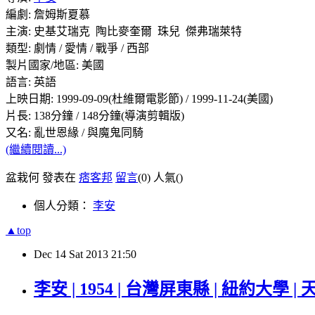
編劇: 詹姆斯夏慕
主演:
史基艾瑞克 陶比麥奎爾 珠兒 傑弗瑞萊特
類型: 劇情 / 愛情 / 戰爭 / 西部
製片國家/地區: 美國
語言: 英語
上映日期: 1999-09-09(杜維爾電影節) / 1999-11-24(美國)
片長: 138分鐘 / 148分鐘(導演剪輯版)
又名: 亂世恩緣 / 與魔鬼同騎
(繼續閱讀...)
盆栽何 發表在
痞客邦
留言
(0)
人氣(
)
個人分類：
李安
▲top
Dec
14
Sat
2013
21:50
李安 | 1954 | 台灣屏東縣 | 紐約大學 |