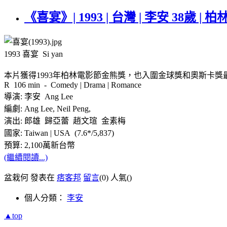
《喜宴》| 1993 | 台灣 | 李安 38歲 | 柏林
1993 喜宴 Si yan
本片獲得1993年柏林電影節金熊獎，也入圍金球獎和奧斯卡獎
R 106 min - Comedy | Drama | Romance
導演: 李安 Ang Lee
編劇: Ang Lee, Neil Peng,
演出: 郎雄 歸亞蕾 趙文瑄 金素梅
國家: Taiwan | USA (7.6*/5,837)
預算: 2,100萬新台幣
(繼續閱讀...)
盆栽何 發表在
痞客邦
留言
(0)
人氣(
)
個人分類：
李安
▲top