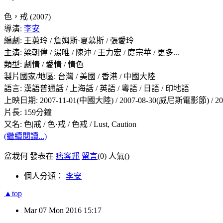
色，戒 (2007)
導演:
李安
編劇: 王蕙玲 / 詹姆斯·夏慕斯 / 張愛玲
主演: 梁朝偉 / 湯唯 / 陳沖 / 王力宏 / 庹宗華 / 更多...
類型: 劇情 / 愛情 / 情色
製片國家/地區: 台灣 / 美國 / 香港 / 中國大陸
語言: 漢語普通話 / 上海話 / 英語 / 粵語 / 日語 / 印地語
上映日期: 2007-11-01(中國大陸) / 2007-08-30(威尼斯電影節) / 20
片長: 159分鐘
又名: 色|戒 / 色·戒 / 色戒 / Lust, Caution
(繼續閱讀...)
盆栽何 發表在
痞客邦
留言
(0)
人氣(
)
個人分類：
李安
▲top
Mar
07
Mon
2016
15:17