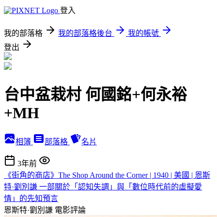
登入
我的部落格
我的部落格後台
我的帳號
登出
台中盆栽村 何國銘+何永裕
+MH
相簿
部落格
名片
3年前
《街角的商店》The Shop Around the Corner | 1940 | 美國 | 恩斯
特·劉別謙 一部關於「認知失調」與「數位時代前的虛擬愛
情」的先知預言
恩斯特·劉別謙
電影評論