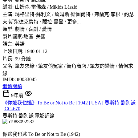
編劇: 山姆森·雷佛森 / Miklós László
主演: 瑪格里特·蘇利文 / 詹姆斯·斯圖爾特 / 弗蘭克·摩根 / 約瑟
夫·斯柴德克勞特 / 薩拉·黑登 / 更多...
類型: 劇情 / 喜劇 / 愛情
製片國家/地區: 美國
語言: 英語
上映日期: 1940-01-12
片長: 99 分鐘
又名: 筆友求緣 / 筆友俏冤家 / 街角商店 / 筆友的戀情 / 情侶求
緣
IMDb: tt0033045
繼續閱讀
9年前
《你逃我也逃》To Be or Not to Be | 1942 | USA | 恩斯特·劉別謙
| CC-670
恩斯特·劉別謙
電影評論
你逃我也逃 To Be or Not to Be (1942)