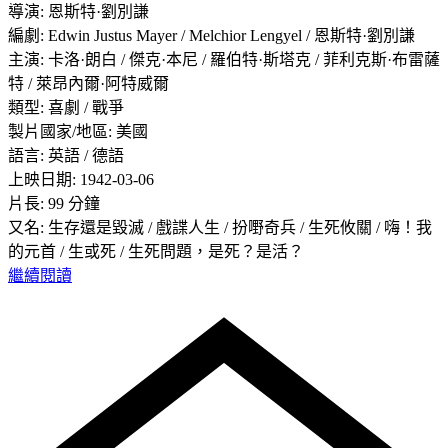
導演: 恩斯特·劉別謙
編劇: Edwin Justus Mayer / Melchior Lengyel / 恩斯特·劉別謙
主演: 卡洛·朗白 / 傑克·本尼 / 羅伯特·斯塔克 / 菲利克斯·布雷薩
特 / 萊昂內爾·阿特威爾
類型: 喜劇 / 戰爭
製片國家/地區: 美國
語言: 英語 / 德語
上映日期: 1942-03-06
片長: 99 分鐘
又名: 生存還是毀滅 / 戲諜人生 / 扮嘢奇兵 / 生死攸關 / 嗨！我
的元首 / 生或死 / 生死問題，是死？是活？
繼續閱讀