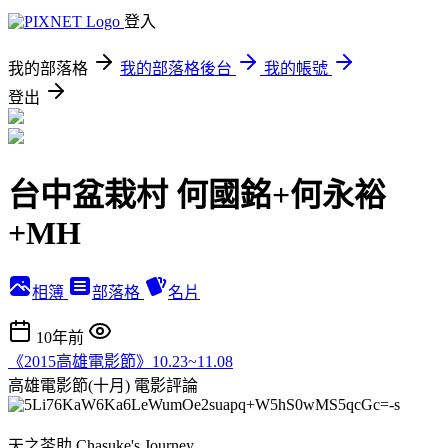
登入
我的部落格
我的部落格後台
我的帳號
登出
台中盆栽村 何國銘+何永裕
+MH
相簿
部落格
名片
10年前
《2015高雄電影節》10.23~11.08
高雄電影節(十月)
電影評論
天之茶助 Chasuke's Journey