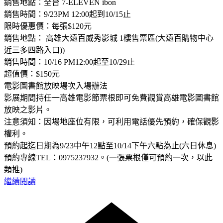
銷售地點：全台 7-ELEVEN ibon
銷售時間：9/23PM 12:00起到10/15止
限時優惠價：每張$120元
銷售地點： 高雄大遠百威秀影城 1樓售票區(大遠百購物中心
近三多四路入口))
銷售時間：10/16 PM12:00起至10/29止
超值價：$150元
電影圖書館放映場次入場辦法
影展期間持任一高雄電影節票根即可免費觀賞高雄電影圖書館
放映之影片。
注意須知：因場地座位有限，可利用電話優先預約，確保觀影
權利。
預約起迄日期為9/23中午12點至10/14下午六點為止(六日休息)
預約專線TEL：0975237932。(一張票根僅可預約一次，以此
類推)
繼續閱讀