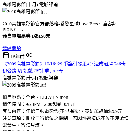
高雄電影節(十月)
電影評論
2010高雄電影節官方部落格-愛慾星球Love Eros :: 痞客邦
PIXNET ::
預售單場票券 1張150元
繼續閱讀
16年前
《2009高雄電影節》10/16~29 爭議引發思考~速成沼澤 246奇
幻公路 切 飢餓 控制 重力小丑
高雄電影節(十月)
視聽娛樂
銷售地點：全台 7-ELEVEN ibon
銷售時間：9/23PM 12:00起到10/15止
套票內容：任選三張電影票(不限場次)，英雄萬歲價$269元
注意事項：開放自行選位之機制，若因熱賣造成座位不連號情
況發生，敬請見諒。