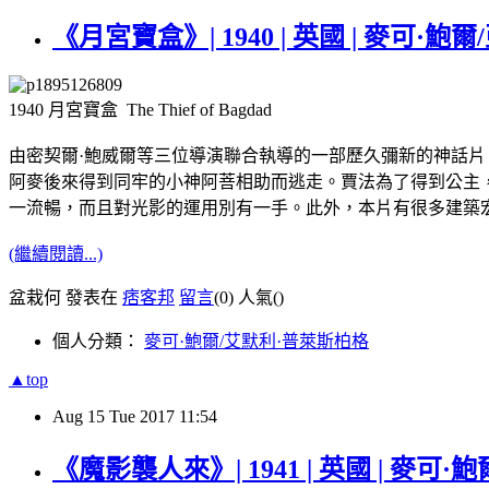
《月宮寶盒》| 1940 | 英國 | 麥可·鮑
1940 月宮寶盒 The Thief of Bagdad
由密契爾·鮑威爾等三位導演聯合執導的一部歷久彌新的神話
阿麥後來得到同牢的小神阿菩相助而逃走。賈法為了得到公主
一流暢，而且對光影的運用別有一手。此外，本片有很多建築
(繼續閱讀...)
盆栽何 發表在
痞客邦
留言
(0)
人氣(
)
個人分類：
麥可·鮑爾/艾默利·普萊斯柏格
▲top
Aug
15
Tue
2017
11:54
《魔影襲人來》| 1941 | 英國 | 麥可·鮑