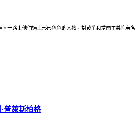
拿。一路上他們遇上形形色色的人物，對戰爭和愛國主義抱著各
/艾默利·普萊斯柏格