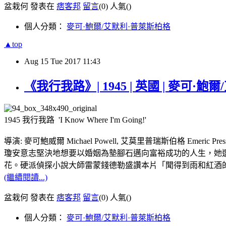
盆栽何 發表在
痞客邦
留言
(0)
人氣(
)
個人分類：
麥可·鮑爾/艾默利·普萊斯柏格
▲top
Aug
15
Tue
2017
11:43
《我行我路》| 1945 | 英國 | 麥可·
1945 我行我路 'I Know Where I'm Going!'
導演: 麥可鮑威爾 Michael Powell, 艾莫里普瑞斯伯格 Emeric Press
瓊安意志堅決地想要以婚姻為墊腳石邁向富裕成功的人生，她
花。硬派偵探小說大師雷蒙錢德勒盛讚本片「聞得到雨和紅酒
(繼續閱讀...)
盆栽何 發表在
痞客邦
留言
(0)
人氣(
)
個人分類：
麥可·鮑爾/艾默利·普萊斯柏格