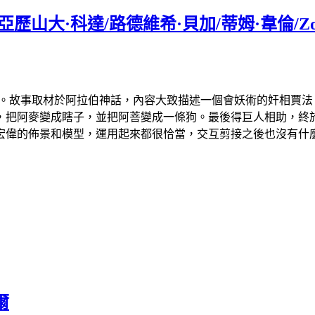
爾/亞歷山大·科達/路德維希·貝加/蒂姆·韋倫/Zo
片。故事取材於阿拉伯神話，內容大致描述一個會妖術的奸相賈
，把阿麥變成瞎子，並把阿菩變成一條狗。最後得巨人相助，終
宏偉的佈景和模型，運用起來都很恰當，交互剪接之後也沒有什
爾