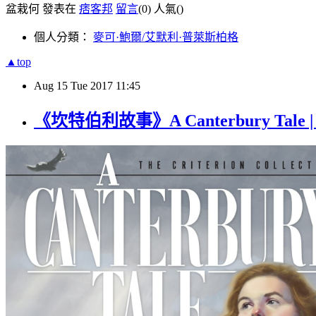
盆栽何 發表在
痞客邦
留言
(0)
人氣(
)
個人分類：
麥可·鮑爾/艾默利·普萊斯柏格
▲top
Aug
15
Tue
2017
11:45
《坎特伯利故事》A Canterbury Tale 