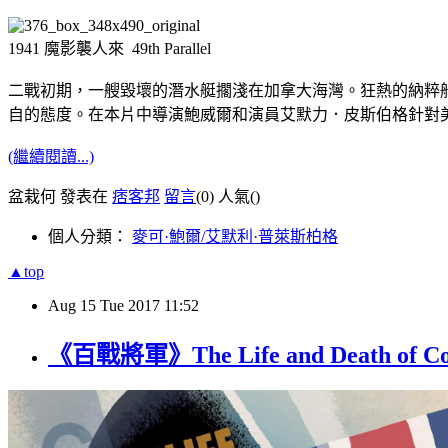
1941 魔影襲人來 49th Parallel
二戰初期，一艘毀壞的潛水艇擱淺在加拿大海灣。狂熱的納粹
自的態度。在本片中導演鮑威爾和演員艾默力．皮斯伯格針對
(繼續閱讀...)
盆栽何 發表在
痞客邦
留言
(0)
人氣(
)
個人分類：
麥可·鮑爾/艾默利·普萊斯柏格
▲top
Aug
15
Tue
2017
11:52
《百戰將軍》The Life and Death of 