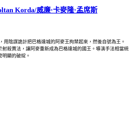
ltan Korda/威廉·卡麥隆·孟席斯
法，用陰謀詭計把巴格達城的阿麥王拘禁起來，然後自號為王。
於射殺賈法，讓阿麥重新成為巴格達城的國王。導演手法相當統
麼明顯的破綻。