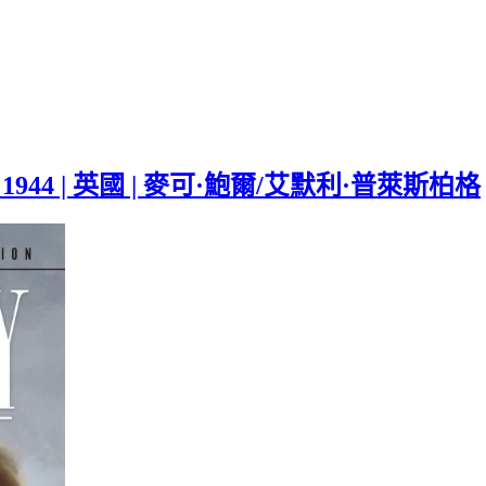
| 1944 | 英國 | 麥可·鮑爾/艾默利·普萊斯柏格