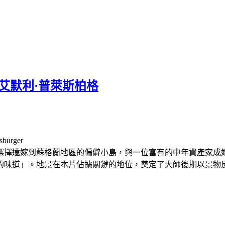
鮑爾/艾默利·普萊斯柏格
burger
選擇遠嫁到蘇格蘭地區的偏僻小島，與一位富有的中年資產家成
的味道」。地景在本片佔據關鍵的地位，奠定了大師後期以景物