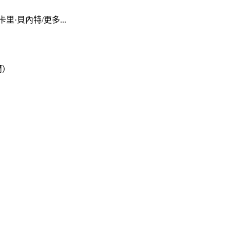
里·貝內特/更多...
蘭）