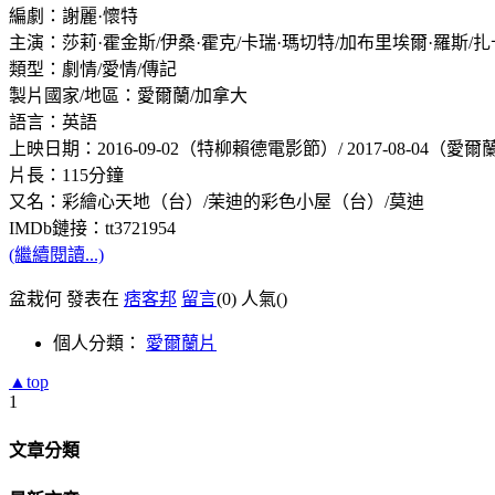
編劇：謝麗·懷特
主演：莎莉·霍金斯/伊桑·霍克/卡瑞·瑪切特/加布里埃爾·羅斯/扎卡
類型：劇情/愛情/傳記
製片國家/地區：愛爾蘭/加拿大
語言：英語
上映日期：2016-09-02（特柳賴德電影節）/ 2017-08-04（愛爾
片長：115分鐘
又名：彩繪心天地（台）/茉迪的彩色小屋（台）/莫迪
IMDb鏈接：tt3721954
(繼續閱讀...)
盆栽何 發表在
痞客邦
留言
(0)
人氣(
)
個人分類：
愛爾蘭片
▲top
1
文章分類