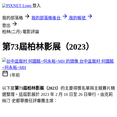
登入
我的部落格
我的部落格後台
我的帳號
登出
柏林(二月)
電影評論
第73屆柏林影展（2023）
台中盆栽村 何國銘
+何永裕+MH
1年前
以下是
第73屆柏林影展（2023）
的主要得獎名單與主競賽片精
選整理，這屆影展於 2023 年 2 月 16 日至 26 日舉行，由克莉
絲汀·史都華擔任評審團主席：