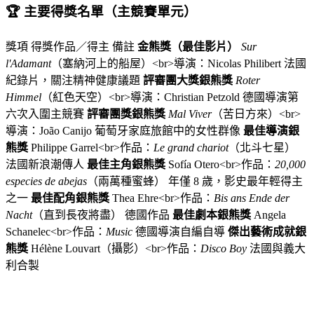
🏆 主要得獎名單（主競賽單元）
獎項 得獎作品／得主 備註
金熊獎（最佳影片）
Sur
l'Adamant
（塞納河上的船屋）<br>導演：Nicolas Philibert 法國
紀錄片，關注精神健康議題
評審團大獎銀熊獎
Roter
Himmel
（紅色天空）<br>導演：Christian Petzold 德國導演第
六次入圍主競賽
評審團獎銀熊獎
Mal Viver
（苦日方來）<br>
導演：João Canijo 葡萄牙家庭旅館中的女性群像
最佳導演銀
熊獎
Philippe Garrel<br>作品：
Le grand chariot
（北斗七星）
法國新浪潮傳人
最佳主角銀熊獎
Sofía Otero<br>作品：
20,000
especies de abejas
（兩萬種蜜蜂） 年僅 8 歲，影史最年輕得主
之一
最佳配角銀熊獎
Thea Ehre<br>作品：
Bis ans Ende der
Nacht
（直到長夜將盡） 德國作品
最佳劇本銀熊獎
Angela
Schanelec<br>作品：
Music
德國導演自編自導
傑出藝術成就銀
熊獎
Hélène Louvart（攝影）<br>作品：
Disco Boy
法國與義大
利合製