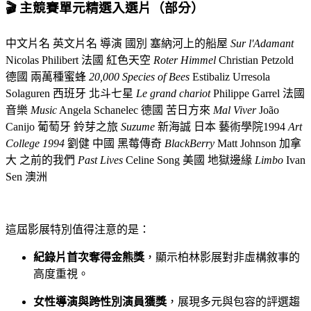
🎬 主競賽單元精選入選片（部分）
中文片名 英文片名 導演 國別 塞納河上的船屋
Sur l'Adamant
Nicolas Philibert 法國 紅色天空
Roter Himmel
Christian Petzold
德國 兩萬種蜜蜂
20,000 Species of Bees
Estibaliz Urresola
Solaguren 西班牙 北斗七星
Le grand chariot
Philippe Garrel 法國
音樂
Music
Angela Schanelec 德國 苦日方來
Mal Viver
João
Canijo 葡萄牙 鈴芽之旅
Suzume
新海誠 日本 藝術學院1994
Art
College 1994
劉健 中國 黑莓傳奇
BlackBerry
Matt Johnson 加拿
大 之前的我們
Past Lives
Celine Song 美國 地獄邊緣
Limbo
Ivan
Sen 澳洲
這屆影展特別值得注意的是：
紀錄片首次奪得金熊獎
，顯示柏林影展對非虛構敘事的
高度重視。
女性導演與跨性別演員獲獎
，展現多元與包容的評選趨