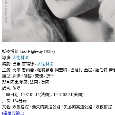
妖夜慌踪 Lost Highway (1997)
導演:
大衛林區
編劇: 巴里·吉福德 /
大衛林區
主演: 比爾·普爾曼 / 帕特麗夏·阿奎特 / 巴薩扎·蓋提 / 羅伯特·勞吉亞
類型: 劇情 / 懸疑 / 驚悚 / 恐怖
製片國家/地區: 法國 / 美國
語言: 英語
上映日期: 1997-01-15(法國) / 1997-02-21(美國)
片長: 134分鐘
又名: 妖夜荒踪 / 迷失的高速公路 / 失落的高速公路 / 妖夜慌踪
(繼續閱讀...)