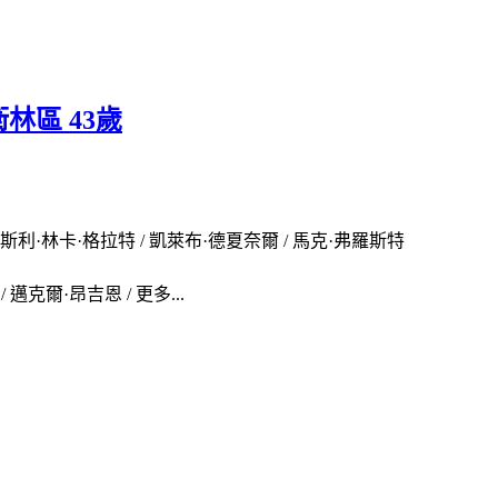
大衛林區 43歲
亨特 / 萊斯利·林卡·格拉特 / 凱萊布·德夏奈爾 / 馬克·弗羅斯特
 邁克爾·昂吉恩 / 更多...