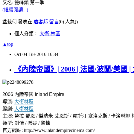
又名: 雙峰鎮 第一季
(繼續閱讀...)
盆栽何 發表在
痞客邦
留言
(0)
人氣(
)
個人分類：
大衛·林區
▲top
Oct
04
Tue
2016
16:34
《內陸帝國》| 2006 | 法國/波蘭/美國 
2006 內陸帝國 Inland Empire
導演:
大衛林區
編劇:
大衛林區
主演: 勞拉·鄧恩 / 傑瑞米·艾恩斯 / 賈斯汀·塞洛克斯 / 卡洛琳娜·格魯斯卡 
類型: 劇情 / 懸疑 / 驚悚
官方網站: http://www.inlandempirecinema.com/