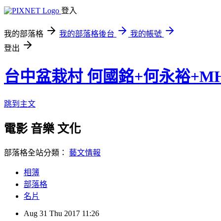
登入
我的部落格
我的部落格後台
我的帳號
登出
台中盆栽村 何國銘+何永裕+M
跳到主文
電影 音樂 文化
部落格全站分類：
藝文情報
相簿
部落格
名片
Aug
31
Thu
2017
11:26