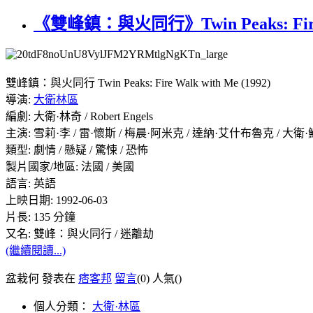
《雙峰鎮：與火同行》Twin Peaks: Fire W
雙峰鎮：與火同行 Twin Peaks: Fire Walk with Me (1992)
導演:
大衛林區
編劇: 大衛·林奇 / Robert Engels
主演: 雪莉·李 / 雷·懷斯 / 梅晨·阿米克 / 達納·艾什布魯克 / 大衛
類型: 劇情 / 懸疑 / 驚悚 / 恐怖
製片國家/地區: 法國 / 美國
語言: 英語
上映日期: 1992-06-03
片長: 135 分鐘
又名: 雙峰：與火同行 / 迷離劫
(繼續閱讀...)
盆栽何 發表在
痞客邦
留言
(0)
人氣(
)
個人分類：
大衛·林區