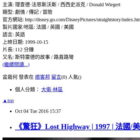
主演: 理查德·法恩斯沃斯 / 西西史派克 / Donald Wiegert
類型: 劇情 / 傳記 / 冒險
官方網站: http://disney.go.com/DisneyPictures/straightstory/index.ht
製片國家/地區: 法國 / 英國 / 美國
語言: 英語
上映日期: 1999-10-15
片長: 112 分鐘
又名: 斯特雷德的故事 / 路直路彎
(繼續閱讀...)
盆栽何 發表在
痞客邦
留言
(0)
人氣(
)
個人分類：
大衛·林區
▲top
Oct
04
Tue
2016
15:37
《驚狂》Lost Highway | 1997 | 法國