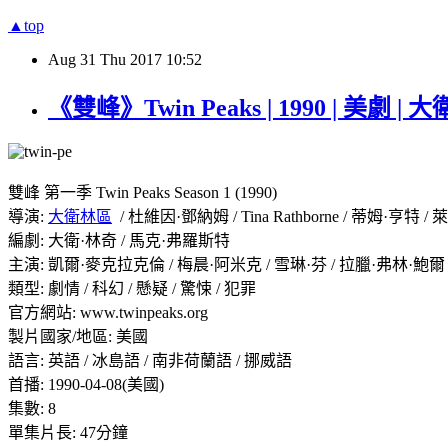
▲top
Aug
31
Thu
2017
10:52
《雙峰》Twin Peaks | 1990 | 美劇 | 
雙峰 第一季 Twin Peaks Season 1 (1990)
導演:
大衛林區
/ 杜維因·鄧納姆 / Tina Rathborne / 蒂姆·
編劇: 大衛·林奇 / 馬克·弗羅斯特
主演: 凱爾·麥克拉克倫 / 梅晨·阿米克 / 雪琳·芬 / 拉臘·弗林·鮑爾 /
類型: 劇情 / 科幻 / 懸疑 / 驚悚 / 犯罪
官方網站: www.twinpeaks.org
製片國家/地區: 美國
語言: 英語 / 冰島語 / 南非荷蘭語 / 挪威語
首播: 1990-04-08(美國)
集數: 8
單集片長: 47分鐘