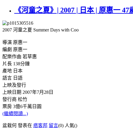
《河童之夏》| 2007 | 日本 | 原惠一 47
2007 河童之夏 Summer Days with Coo
導演 原惠一
編劇 原惠一
配樂作曲 若草惠
片長 138分鐘
產地 日本
語言 日語
上映及發行
上映日期 2007年7月28日
發行商 松竹
票房 3億6千萬日圓
(繼續閱讀...)
盆栽何 發表在
痞客邦
留言
(0)
人氣(
)