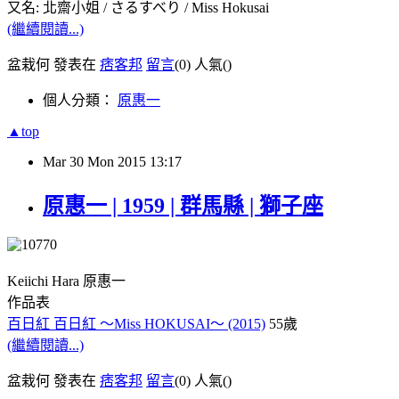
又名: 北齋小姐 / さるすべり / Miss Hokusai
(繼續閱讀...)
盆栽何 發表在
痞客邦
留言
(0)
人氣(
)
個人分類：
原惠一
▲top
Mar
30
Mon
2015
13:17
原惠一 | 1959 | 群馬縣 | 獅子座
Keiichi Hara 原惠一
作品表
百日紅 百日紅 ～Miss HOKUSAI～​​ (2015)
55歲
(繼續閱讀...)
盆栽何 發表在
痞客邦
留言
(0)
人氣(
)