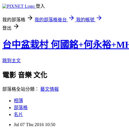
登入
我的部落格
我的部落格後台
我的帳號
登出
台中盆栽村 何國銘+何永裕+M
跳到主文
電影 音樂 文化
部落格全站分類：
藝文情報
相簿
部落格
名片
Jul
07
Thu
2016
10:50