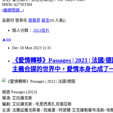
IMDb: tt27503384
(繼續閱讀...)
盆栽何 發表在
痞客邦
留言
(0)
人氣(
)
個人分類：
2023佳片
▲top
Dec
18
Mon
2023
11:31
《愛情轉移》Passages | 2023
主義合謀的世界中，愛情本身也成了
過道 Passages (2023)
導演: 艾拉薩克斯
編劇: 艾拉薩克斯 / 毛里西奧扎克瑞亞斯
主演: 法蘭茲羅戈斯基 / 班維蕭 / 阿黛爾·艾克薩勒霍布洛斯/ 埃爾旺