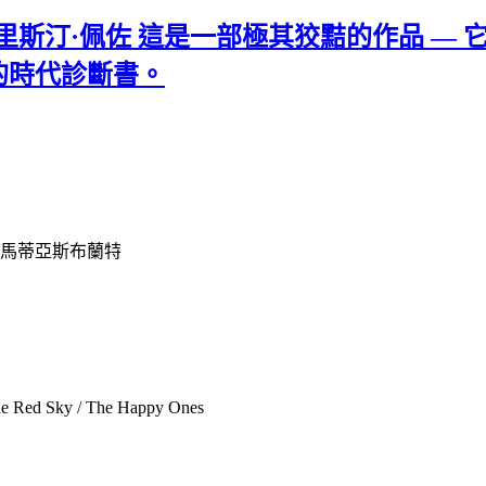
 德國 | 克里斯汀·佩佐 這是一部極其狡黠的
的時代診斷書。
 / 馬蒂亞斯布蘭特
d Sky / The Happy Ones