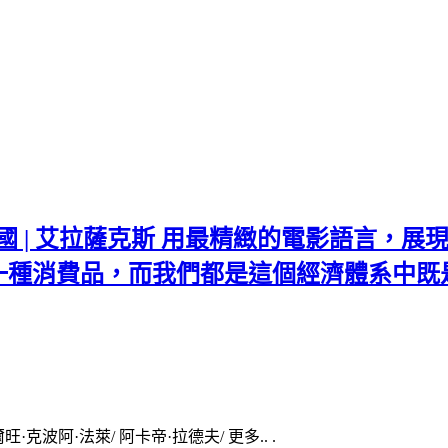
 | 法國/德國 | 艾拉薩克斯 用最精緻的電影
一種消費品，而我們都是這個經濟體系中既
·克波阿·法萊/ 阿卡帝·拉德夫/ 更多.. .