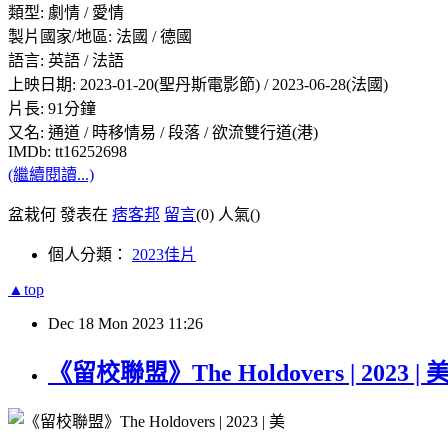
類型: 劇情 / 愛情
製片國家/地區: 法國 / 德國
語言: 英語 / 法語
上映日期: 2023-01-20(聖丹斯電影節) / 2023-06-28(法國)
片長: 91分鐘
又名: 通道 / 時移情易 / 段落 / 欲流雙行道(港)
IMDb: tt16252698
(繼續閱讀...)
盆栽何 發表在
痞客邦
留言
(0)
人氣(
)
個人分類：
2023佳片
▲top
Dec
18
Mon
2023
11:26
《留校聯盟》The Holdovers | 