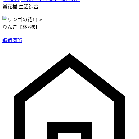
賞花樹
生活綜合
りんご【林×檎】
繼續閱讀