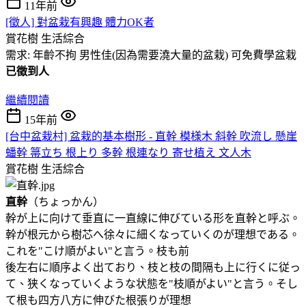
11年前
[徵人] 對盆栽有興趣 體力OK者
賞花樹
生活綜合
需求: 年齡不拘 男性佳(因為需要澆大量的盆栽) 可免費學盆栽
已徵到人
繼續閱讀
15年前
[台中盆栽村] 盆栽的基本樹形 - 直幹 模様木 斜幹 吹流し 懸崖
蟠幹 箒立ち 根上り 多幹 根連なり 寄せ植え 文人木
賞花樹
生活綜合
直幹
（ちょっかん）
幹が上に向けて垂直に一直線に伸びている形を直幹と呼ぶ。
幹が根元から樹芯へ徐々に細くなっていくのが理想である。
これを"こけ順がよい"と言う。枝も前
後左右に順序よく出ており、枝と枝の間隔も上に行くに従っ
て、狭くなっていくような状態を"枝順がよい"と言う。そし
て根も四方八方に伸びた根張りが理想