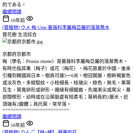
的である。
繼續閱讀
16年前
[賞植物] ウメ 梅 Ume 薔薇科李屬梅亞屬的落葉喬木
賞花樹
生活綜合
京都府京都市
梅（學名：Prunus mume）是薔薇科李屬梅亞屬的落葉喬木，
有時也指其果（梅子）或花（梅花）。梅花原產於中國，後來
引種到韓國與日本，樹高可達5一6米。樹冠開展，樹幹褐紫色
或淡灰色，多縱駁紋。小枝細長，枝端尖，綠色，無毛。單葉
互生，葉寬卵形或卵形，邊緣有細鋸齒，先端漸尖或尾尖，基
部闊楔形，幼時或在沿葉脈處有短柔毛；葉柄長約1厘米，近
頂端有2腺體；具托葉，常早落。
=========================
繼續閱讀
16年前
[賞植物] りんご【林×檎】 蘋果的花