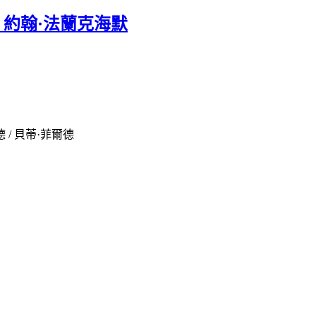
 | 約翰·法蘭克海默
德 / 貝蒂·菲爾德