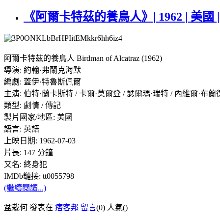
《阿爾卡特茲的養鳥人》| 1962 | 美國
阿爾卡特茲的養鳥人 Birdman of Alcatraz (1962)
導演: 約翰·弗蘭克海默
編劇: 蓋伊·特魯斯佩爾
主演: 伯特·蘭卡斯特 / 卡爾·莫爾登 / 瑟爾瑪·瑞特 / 內維爾·布蘭
類型: 劇情 / 傳記
製片國家/地區: 美國
語言: 英語
上映日期: 1962-07-03
片長: 147 分鐘
又名: 終身犯
IMDb鏈接: tt0055798
(繼續閱讀...)
盆栽何 發表在
痞客邦
留言
(0)
人氣(
)