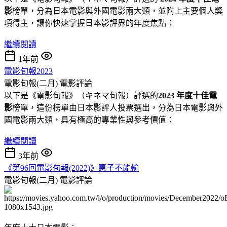
影
榜單，分為日本電影與外國電影兩大類，並附上主要個人獎
項得主，讓你快速掌握日本影評界的年度焦點：
繼續閱讀
1年前
電影旬報2023
電影旬報(二月)
電影評論
以下是《電影旬報》（キネマ旬報）評選的
2023 年度十佳電
影
榜單，這份榜單由日本影評人投票選出，分為日本電影與外
國電影兩大類，具有極高的專業性與參考價值：
繼續閱讀
3年前
《第96回電影旬報(2022)》惠子不能輸
電影旬報(二月)
電影評論