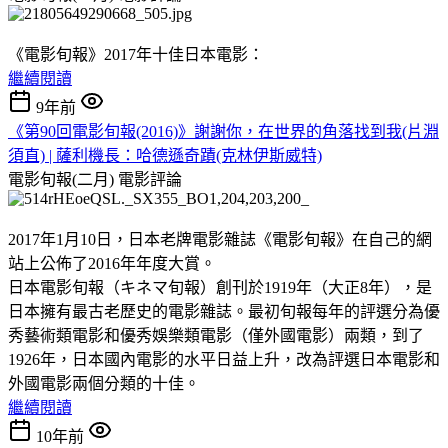
《電影旬報》2017年十佳日本電影：
繼續閱讀
9年前
《第90回電影旬報(2016)》謝謝你，在世界的角落找到我(片淵
須直) | 薩利機長：哈德遜奇蹟(克林伊斯威特)
電影旬報(二月)
電影評論
2017年1月10日，日本老牌電影雜誌《電影旬報》在自己的網
站上公佈了2016年年度大賞。
日本電影旬報（キネマ旬報）創刊於1919年（大正8年），是
日本擁有最古老歷史的電影雜誌。最初旬報每年的評選分為優
秀藝術類電影和優秀娛樂類電影（僅外國電影）兩類，到了
1926年，日本國內電影的水平日益上升，改為評選日本電影和
外國電影兩個分類的十佳。
繼續閱讀
10年前