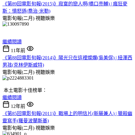
《第89回電影旬報(2015)》寂寞的戀人啊(橋口亮輔) | 瘋狂麥
斯：憤怒道(喬治·米勒)
電影旬報(二月)
視聽娛樂
繼續閱讀
11年前
《第88回電影旬報(2014)》陽光只在這裡燦爛(吳美保) | 紐澤西
男孩(克林伊斯威特)
電影旬報(二月)
視聽娛樂
本土電影十佳榜單：
繼續閱讀
12年前
《第85回電影旬報(2011)》戰場上的明信片(新藤兼人) | 獵殺幽
靈寫手(羅曼波蘭斯基)
電影旬報(二月)
視聽娛樂