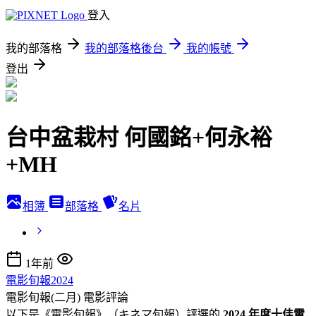
登入
我的部落格
我的部落格後台
我的帳號
登出
台中盆栽村 何國銘+何永裕
+MH
相簿
部落格
名片
1年前
電影旬報2024
電影旬報(二月)
電影評論
以下是《電影旬報》（キネマ旬報）評選的
2024 年度十佳電