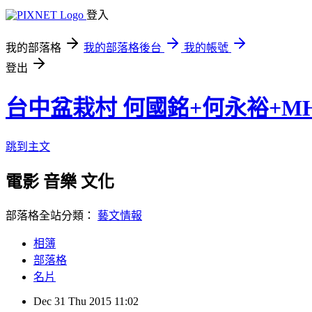
登入
我的部落格
我的部落格後台
我的帳號
登出
台中盆栽村 何國銘+何永裕+M
跳到主文
電影 音樂 文化
部落格全站分類：
藝文情報
相簿
部落格
名片
Dec
31
Thu
2015
11:02