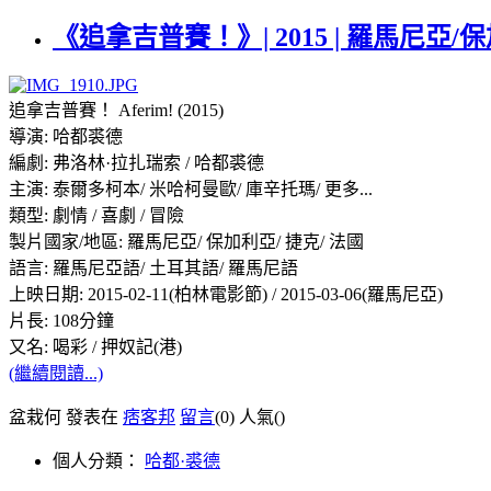
《追拿吉普賽！》| 2015 | 羅馬尼亞/保
追拿吉普賽！ Aferim! (2015)
導演: 哈都裘德
編劇: 弗洛林·拉扎瑞索 / 哈都裘德
主演: 泰爾多柯本/ 米哈柯曼歐/ 庫辛托瑪/ 更多...
類型: 劇情 / 喜劇 / 冒險
製片國家/地區: 羅馬尼亞/ 保加利亞/ 捷克/ 法國
語言: 羅馬尼亞語/ 土耳其語/ 羅馬尼語
上映日期: 2015-02-11(柏林電影節) / 2015-03-06(羅馬尼亞)
片長: 108分鐘
又名: 喝彩 / 押奴記(港)
(繼續閱讀...)
盆栽何 發表在
痞客邦
留言
(0)
人氣(
)
個人分類：
哈都·裘德