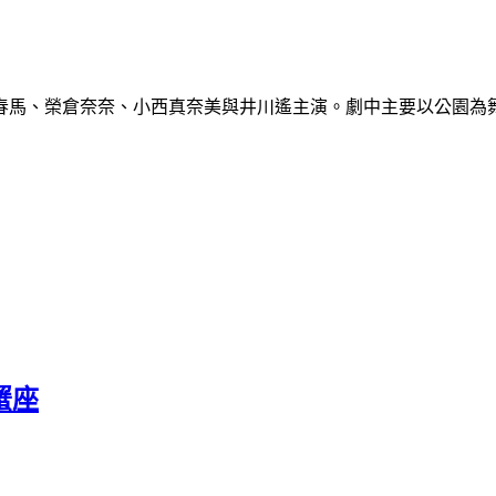
春馬、榮倉奈奈、小西真奈美與井川遙主演。劇中主要以公園為
巨蟹座