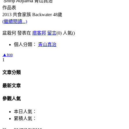
Shinji Aoyama 青山真治
作品表
2013 共食家族 Backwater 48
歲
(繼續閱讀...)
盆栽何 發表在
痞客邦
留言
(0)
人氣(
)
個人分類：
青山真治
▲top
1
文章分類
最新文章
參觀人氣
本日人氣：
累積人氣：