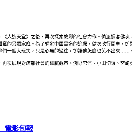
、《人造天堂》之後，再次探索故鄉的社會力作。偷渡掮客健次
甜蜜的另類家庭。為了躲避中國黑道的追殺，健次改行開車，卻
他們一個大玩笑，只是心痛的過往，卻讓他怎麼也笑不出來……
，再次展現對疏離社會的細膩觀察。淺野忠信、小田切讓、宮崎
 | 電影旬報