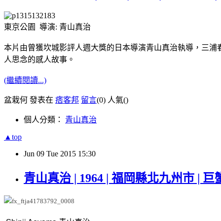
東京公園 導演: 青山真治
本片由曾獲坎城影評人週大獎的日本導演青山真治執導，三浦
人思念的感人故事。
(繼續閱讀...)
盆栽何 發表在
痞客邦
留言
(0)
人氣(
)
個人分類：
青山真治
▲top
Jun
09
Tue
2015
15:30
青山真治 | 1964 | 福岡縣北九州市 | 