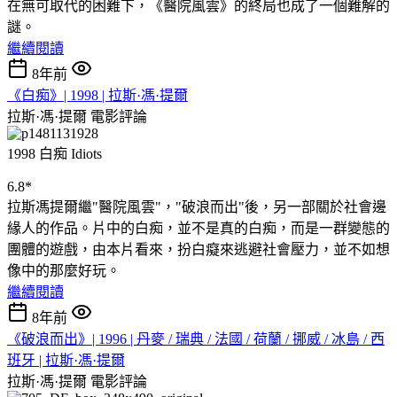
在無可取代的困難下，《醫院風雲》的終局也成了一個難解的
謎。
繼續閱讀
8年前
《白痴》| 1998 | 拉斯·馮·提爾
拉斯·馮·提爾
電影評論
1998 白痴 Idiots
6.8*
拉斯馮提爾繼"醫院風雲"，"破浪而出"後，另一部關於社會邊
緣人的作品。片中的白痴，並不是真的白痴，而是一群變態的
團體的遊戲，由本片看來，扮白癡來逃避社會壓力，並不如想
像中的那麼好玩。
繼續閱讀
8年前
《破浪而出》| 1996 | 丹麥 / 瑞典 / 法國 / 荷蘭 / 挪威 / 冰島 / 西
班牙 | 拉斯·馮·提爾
拉斯·馮·提爾
電影評論