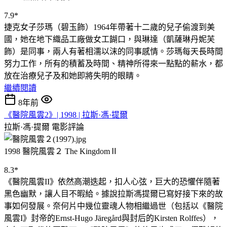
7.9*
捷克女子莎瑪（碧玉飾）1964年帶著十二歲的兒子偷渡到美
國，她在地下織品工廠做女工餬口，與琳達（凱薩琳丹妮芙
飾）是同事，兩人有著相濡以沫的同事感情。莎瑪每天長時間
努力工作，所有的積蓄及時間、精神所得來一點點的薪水，都
放在治療兒子及和她即將失明的眼睛。
繼續閱讀
8年前
《醫院風雲2》| 1998 | 拉斯·馮·提爾
拉斯·馮·提爾
電影評論
1998 醫院風雲２ The KingdomⅡ
8.3*
《醫院風雲II》依然高潮迭起，扣人心弦，巨大的恐懼伴隨著
黑色幽默，讓人目不暇給。據說拉斯馮提爾已寫好接下來的故
事如何發展。奈何片中幾位靈魂人物相繼過世（包括以《醫院
風雲I》封帝的Ernst-Hugo Järegård與封后的Kirsten Rolffes），