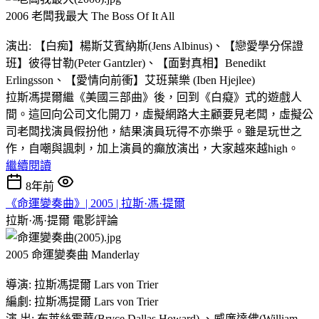
2006 老闆我最大 The Boss Of It All
演出: 【白痴】楊斯艾賓納斯(Jens Albinus)、【戀愛學分保證
班】彼得甘勒(Peter Gantzler)、【面對真相】Benedikt
Erlingsson、【愛情向前衝】艾班葉樂 (Iben Hjejlee)
拉斯馮提爾繼《美國三部曲》後，回到《白癡》式的遊戲人
間。這回向公司文化開刀，虛擬網路大主顧要見老闆，虛擬公
司老闆找演員假扮他，結果演員玩得不亦樂乎。雖是玩世之
作，自嘲與諷刺，加上演員的癲放演出，大家越來越high。
繼續閱讀
8年前
《命運變奏曲》| 2005 | 拉斯·馮·提爾
拉斯·馮·提爾
電影評論
2005 命運變奏曲 Manderlay
導演: 拉斯馮提爾 Lars von Trier
編劇: 拉斯馮提爾 Lars von Trier
演 出: 布萊絲霍華(Bryce Dallas Howard) 、威廉達佛(William