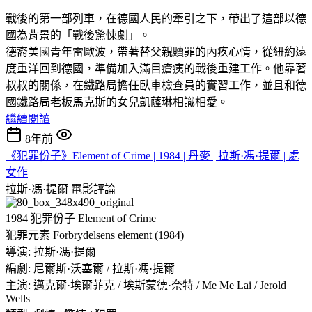
戰後的第一部列車，在德國人民的牽引之下，帶出了這部以德
國為背景的「戰後驚悚劇」。
德裔美國青年雷歐波，帶著替父親贖罪的內疚心情，從紐約遠
度重洋回到德國，準備加入滿目瘡痍的戰後重建工作。他靠著
叔叔的關係，在鐵路局擔任臥車檢查員的實習工作，並且和德
國鐵路局老板馬克斯的女兒凱薩琳相識相愛。
繼續閱讀
8年前
《犯罪份子》Element of Crime | 1984 | 丹麥 | 拉斯·馮·提爾 | 處
女作
拉斯·馮·提爾
電影評論
1984 犯罪份子 Element of Crime
犯罪元素 Forbrydelsens element (1984)
導演: 拉斯·馮·提爾
編劇: 尼爾斯·沃塞爾 / 拉斯·馮·提爾
主演: 邁克爾·埃爾菲克 / 埃斯蒙德·奈特 / Me Me Lai / Jerold
Wells