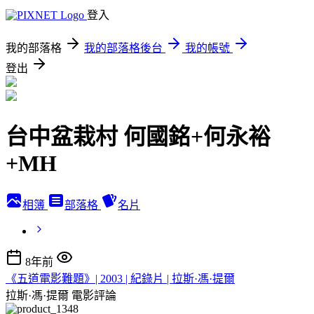
登入
我的部落格
我的部落格後台
我的帳號
登出
台中盆栽村 何國銘+何永裕
+MH
相簿
部落格
名片
8年前
《五道電影難題》| 2003 | 紀錄片 | 拉斯·馮·提爾
拉斯·馮·提爾
電影評論