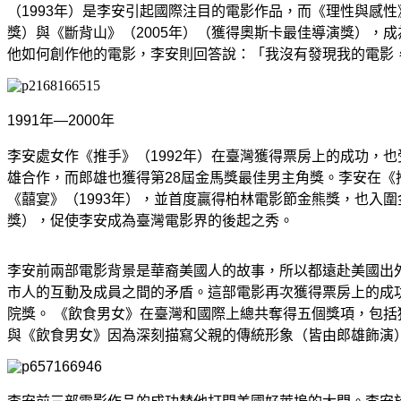
（1993年）是李安引起國際注目的電影作品，而《理性與感性
獎）與《斷背山》（2005年）（獲得奧斯卡最佳導演獎），
他如何創作他的電影，李安則回答說：「我沒有發現我的電影
1991年—2000年
李安處女作《推手》（1992年）在臺灣獲得票房上的成功，
雄合作，而郎雄也獲得第28屆金馬獎最佳男主角獎。李安在《
《囍宴》（1993年），並首度贏得柏林電影節金熊獎，也入
獎），促使李安成為臺灣電影界的後起之秀。
李安前兩部電影背景是華裔美國人的故事，所以都遠赴美國出外
市人的互動及成員之間的矛盾。這部電影再次獲得票房上的成
院獎。 《飲食男女》在臺灣和國際上總共奪得五個獎項，包​​
與《飲食男女》因為​​深刻描寫父親的傳統形象（皆由郎雄飾