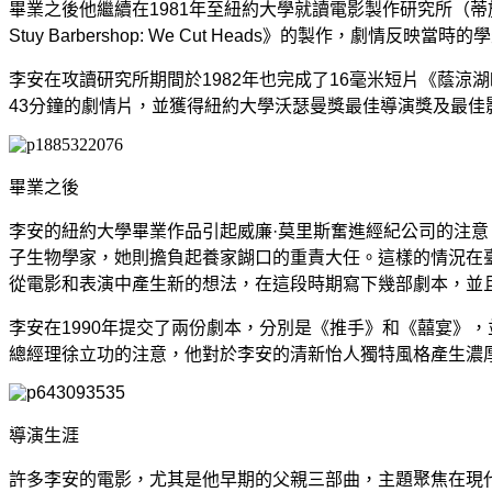
畢業之後他繼續在1981年至紐約大學就讀電影製作研究所（蒂施
Stuy Barbershop: We Cut Heads》的製作，劇情反映當時
李安在攻讀研究所期間於1982年也完成了16毫米短片《蔭涼湖畔》（
43分鐘的劇情片，並獲得紐約大學沃瑟曼獎最佳導演獎及最
畢業之後
李安的紐約大學畢業作品引起威廉·莫里斯奮進經紀公司的注
子生物學家，她則擔負起養家餬口的重責大任。這樣的情況在
從電影和表演中產生新的想法，在這段時期寫下幾部劇本，並
李安在1990年提交了兩份劇本，分別是《推手》和《囍宴》
總經理徐立功的注意，他對於李安的清新怡人獨特風格產生濃厚
導演生涯
許多李安的電影，尤其是他早期的父親三部曲，主題聚焦在現