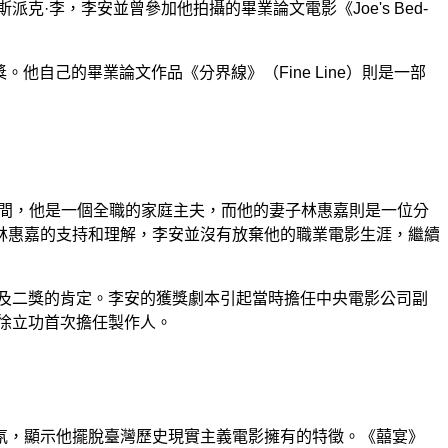
·李，李安並曾參加他拍攝的畢業論文電影《Joe's Bed-
片獎。他自己的畢業論文作品《分界線》（Fine Line）則是一部
期間，他是一個全職的家庭主夫，而他的妻子林惠嘉則是一位分
林惠嘉的支持和理解，李安並沒有放棄他的職業電影生涯，繼續
獎及二獎的肯定。李安的獲獎劇本引起當時擔任中央電影公司副
是徐立功首次擔任製作人。
氛，顯示他擺脫臺灣歷史現實主義電影擁有的特徵。《囍宴》