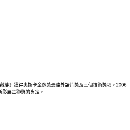
臥虎藏龍》獲得奧斯卡金像獎最佳外語片獎及三個技術獎項。2006
斯影展金獅獎的肯定。