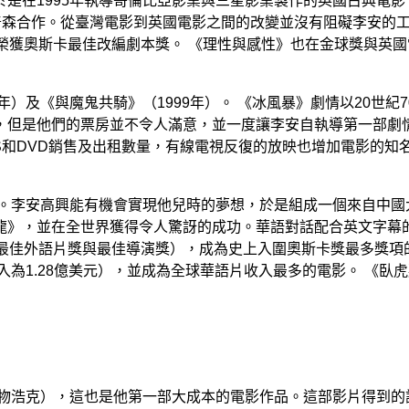
是在1995年執導哥倫比亞影業與三星影業製作的英國古典電影
普森合作。從臺灣電影到英國電影之間的改變並沒有阻礙李安的
也榮獲奧斯卡最佳改編劇本獎。 《理性與感性》也在金球獎與英
年）及《與魔鬼共騎》（1999年）。 《冰風暴》劇情以20世
，但是他們的票房並不令人滿意，並一度讓李安自執導第一部劇
VHS和DVD銷售及出租數量，有線電視反復的放映也增加電影的
影。李安高興能有機會實現他兒時的夢想，於是組成一個來自中國
龍》，並在全世界獲得令人驚訝的成功。華語對話配合英文字幕
最佳外語片獎與最佳導演獎），成為史上入圍奧斯卡獎最多獎項
入為1.28億美元），並成為全球華語片收入最多的電影。 《
人物浩克），這也是他第一部大成本的電影作品。這部影片得到