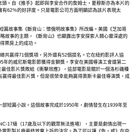
的念頭。自《推手》起即與李安合作的詹姆士‧夏穆斯亦為本片的
有62％的好評度。只是電影公司方面明顯認為該片表現太
的短篇故事集《斷背山：懷俄明故事集》所改編。美國《芝加哥
忽略故事的主題，《斷背山》也顯露出李安探索人類心靈深處的
獲得票房上的成功。
總共贏得71個獎項，另外還有52個提名。它在紐約影評人協
05年的威尼斯電影節獲得金獅獎。李安在美國導演工會還第二
在最佳影片獎敗給《衝擊效應》，這部電影是關於一個洛杉磯種
有贏得最佳影片獎，但是很榮幸能夠贏得奧斯卡最佳導演獎，成
短篇小說。這個故事完成於1950年，劇情發生在1939年至
C-17級（17歲及以下的觀眾無法進場），主要是劇情出現一
安及電影製片廠最終放棄上訴的決定。為了可以讓《色，戒》在中