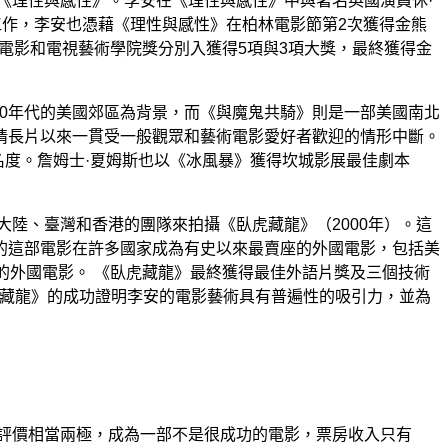
《理性與感性》。李安在《理性與感性》中與著名英國演員休·
工作，李安也憑藉《理性與感性》在柏林電影節第2次獲得金熊
國電影和電視藝術學院獎分別入獲得5項與3項大獎，最終獲得金
紀70年代的美國郊區為背景，而《與魔鬼共騎》則是一部美國南北
情長片以來一貫受一般觀眾和藝術電影愛好者歡迎的情形中斷。
知名度。詹姆士·夏姆斯也以《冰風暴》獲得坎城影展最佳劇本
大陸、臺灣和香港的團隊來拍攝《臥虎藏龍》（2000年）。這
的這部電影在許多國家成為有史以來最賣座的外國電影，包括美
的外國電影。 《臥虎藏龍》最終獲得最佳外語片獎及三個技術
臥虎藏龍》的成功證明李安的電影藝術具有普遍性的吸引力，並為
的評價相當兩極，成為一部不是很成功的電影，票房收入只有