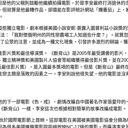
，但是他的父親則鼓勵他繼續拍攝電影，於是李安最終打消退休
，但就算是他最糟作品，卻還能在影評統計網站「爛番茄」上，擁
。
姿態獨立電影，劇本根據美國小說安妮·普露入圍普利茲小說獎
的說法：「我對懷俄明州的同性戀農場工人知道些什麼？」。就算
引起了公眾的注意，並成為一種文化現象，引發許多激烈的辯論，
影片獎和最佳導演獎。 《斷背山》是2005年最受讚譽的影片，
獨立精神獎和美國製片人協會等組織獲得最佳影片獎，並在20
包括最佳影片獎），是入圍最多獎項的電影。但是《斷背山》最終
性戀主題是落敗的因素之一。李安則說他很失望，他的電影並沒
的下一部電影《色，戒》，劇情改編自中國著名作家張愛玲的一部
跟《斷背山》一樣，李安這次也根據相對簡單的故事改編成電影。
秋於國際電影節上首映。這部電影在美國被美國電影協會分類為N
為很多美國連鎖電影院拒絕放映NC-17級的電影。而導演李