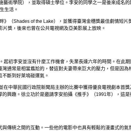
藝術學院），並取得碩士學位。李安的同學之一是後來成名的斯派克
的學生生活。
Shades of the Lake），並獲得臺灣金穗獎最佳劇情短
佳影片獎，後來也曾在公共電視網及亞美影展上放映。
意。起初李安並沒有什麼工作機會，失業長達六年的時間。在此
臺灣通常是相當尷尬的，替這對夫妻帶來巨大的壓力，但是因為
且不斷到好萊塢碰運氣。
，並在中華民國行政院新聞局主辦的比賽中獲得優良電視劇本首
的興趣。徐立功於是邀請李安拍攝《推手》（1991年），這
代與傳統之間的互動。一些他的電影中也具有輕鬆的漫畫式的氣