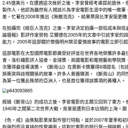
2.45億美元。在遭遇這次挫折之後，李安曾經考慮提前退休
製作人，他認為雖然有人視該片為李安電影生涯中的唯一敗筆
差，忙著在2008年推出《無敵浩克》，結果票房比李安版更糟
在拍攝完《綠巨人浩克》之後，李安決定拍攝一部低成本與低
論壇報》影評作家勞勃·艾爾德在2005年的文章中引述李安
能力。 2005年這部關於懷俄明州禁忌愛情故事的電影立即
這部電影在大型國際電影節廣受好評並在世界各地榮獲許多最佳
會、洛杉磯影評人協會、金球獎、英國電影和電視藝術學院獎、
次獲得最佳導演獎。 《斷背山》在奧斯卡獎獲得8項提名（
族衝突與歧視關係的故事。許多人普遍猜測，《斷背山》的同
為第一位獲此殊榮的亞洲人，也是首位獲得該獎項的黃種人。
經過《斷背山》的成功之後，李安電影的主題又回到了東方。他
1940年之間第二次世界大戰，背景是遭到日本佔領的上海。
《色，戒》由焦點影業來製作發行特點，並於2007年夏季和初
些強烈而且直接的性愛場面。這對於電影的發行是一個挑戰，因