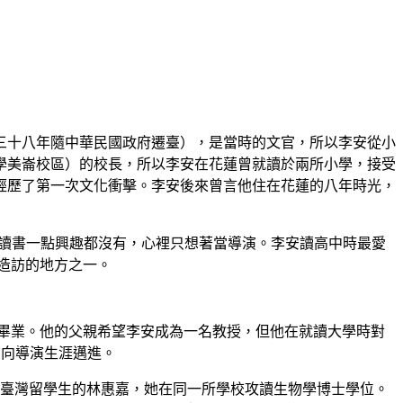
三十八年隨中華民國政府遷臺），是當時的文官，所以李安從小
學美崙校區）的校長，所以李安在花蓮曾就讀於兩所小學，接受
經歷了第一次文化衝擊。李安後來曾言他住在花蓮的八年時光，
於讀書一點興趣都沒有，心裡只想著當導演。李安讀高中時最愛
造訪的地方之一。
年畢業。他的父親希望李安成為一名教授，但他在就讀大學時對
朝向導演生涯邁進。
同為臺灣留學生的林惠嘉，她在同一所學校攻讀生物學博士學位。