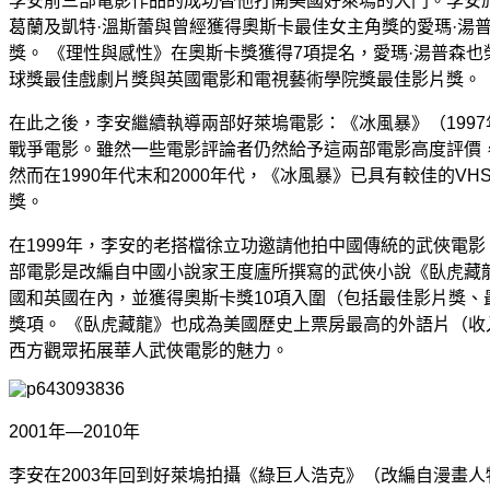
李安前三部電影作品的成功替他打開美國好萊塢的大門。李安於
葛蘭及凱特·溫斯蕾與曾經獲得奧斯卡最佳女主角獎的愛瑪·湯
獎。 《理性與感性》在奧斯卡獎獲得7項提名，愛瑪·湯普森
球獎最佳戲劇片獎與英國電影和電視藝術學院獎最佳影片獎。
在此之後，李安繼續執導兩部好萊塢電影：《冰風暴》（1997
戰爭電影。雖然一些電影評論者仍然給予這兩部電影高度評價
然而在1990年代末和2000年代，《冰風暴》已具有較佳的
獎。
在1999年，李安的老搭檔徐立功邀請他拍中國傳統的武俠電
部電影是改編自中國小說家王度廬所撰寫的武俠小說《臥虎藏
國和英國在內，並獲得奧斯卡獎10項入圍（包括最佳影片獎、
獎項。 《臥虎藏龍》也成為美國歷史上票房最高的外語片（收
西方觀眾拓展華人武俠電影的魅力。
2001年—2010年
李安在2003年回到好萊塢拍攝《綠巨人浩克》（改編自漫畫