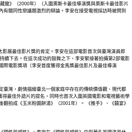
藏龍》（2000年）（入圍奧斯卡最佳導演獎與奧斯卡最佳影片
國內有關同性戀議題激烈的辯論。李安在接受電視採訪時被問到
亞太影展最佳影片獎的肯定。李安在這部電影首次與臺灣演員郎
直持續下去。在這次成功的鼓舞之下，李安緊接著拍攝第2部電影
及國際電影獎項（李安首度獲得金馬獎最佳影片及最佳導演
設定臺灣，劇情描繪臺北一個家庭中存在的傳統價值觀、現代都
獲得最佳外語片的提名，同時也首次入圍英國電影和電視藝術學
翻拍成《玉米粉圓餅湯》（2001年）。 《推手》、《囍宴》