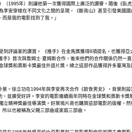
》（1995年）則讓他第一次獲得國際上廣泛的讚譽。隨後《臥虎
成為李安穿梭在不同文化之間的呈現，《斷背山》甚至引發美國
，而是我的電影找到了我。」
也受到評論家的讚賞。 《推手》在金馬獎獲得8項提名，也獲得
推手》首次與詹姆士·夏姆斯合作，後來他們的合作關係仍然一
圍金球獎和奧斯卡獎最佳外語片獎。總之這部作品獲得許多臺灣
景。徐立功在1994年與李安再次合作《飲食男女》，背景則
功，並廣受好評。李安的電影連續兩年同時在金球獎和奧斯卡獎
括獨立精神獎最佳導演獎。好萊塢片商也購買這部電影的版權，然後
演）所以也被稱為父親三部曲或家庭三部曲。