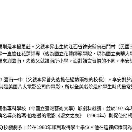
親則是李楊思莊。父親李昇出生於江西省德安縣烏石門村（民國
昇一直擔任花蓮師專（後為國立花蓮師範學院，現為國立東華大
親來到臺南，先後又就讀兩所小學。面對語言習慣的不同，李安
中-臺南一中（父親李昇曾先後擔任過這兩校的校長）。李安對
尤其是美國八大電影公司的電影，所以全美戲院是他學生時代最常
術專科學校（今國立臺灣藝術大學）影劇科就讀，並於1975
名導英格瑪·伯格曼的電影《處女之泉》（1960年）則促使他
檳分校戲劇系，並在1980年順利取得學士學位。他在這裡認識