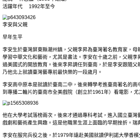
活躍年代 1992年至今
李安與父親
早年生平
李安生於臺灣屏東縣潮州鎮，父親李昇為臺灣著名教育家，母
學習中華文化和藝術，尤其是書法。李安在十歲之前，父親李
過美國式的開放教育。後來李昇調任到臺南，於是李安跟隨父
乃他北上就讀臺灣藝專前最快樂的一段歲月。
李安高中原本是就讀於臺南二中，後來轉學考進臺南著名的高
到專播二輪片的臺南市全美戲院（創立於1961年）看電影，
他在大學考試落榜兩次，後來才通過專科考試，進入國立臺灣藝
戲劇和藝術產生興趣。這是他職業生涯上面臨的早期挫折。瑞典
李安在服完兵役之後，於1979年遠赴美國就讀伊利諾大學香