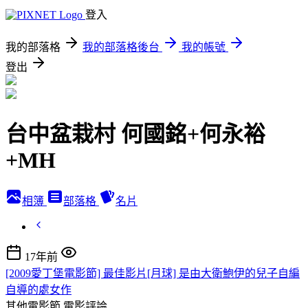
登入
我的部落格
我的部落格後台
我的帳號
登出
台中盆栽村 何國銘+何永裕
+MH
相簿
部落格
名片
17年前
[2009愛丁堡電影節] 最佳影片[月球] 是由大衛鮑伊的兒子自編
自導的處女作
其他電影節
電影評論