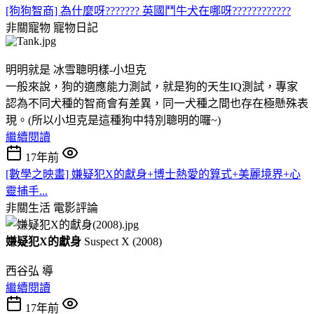
[狗狗智商] 為什麼呀??????? 英國鬥牛犬在哪呀????????????
非關寵物
寵物日記
明明就是 冰雪聰明樣-小坦克
一般來說，狗的適應能力測試，就是狗的天生IQ測試，專家
認為不同犬種的智商會有差異，同一犬種之間也存在極懸殊表
現。(所以小坦克是這種狗中特別聰明的囉~)
繼續閱讀
17年前
[數學之映畫] 嫌疑犯X的獻身+博士熱愛的算式+美麗境界+心
靈捕手...
非關生活
電影評論
嫌疑犯X的獻身
Suspect X (2008)
西谷弘 導
繼續閱讀
17年前