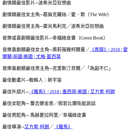
劇情類最佳影片─波希米亞狂想曲
劇情類最佳女主角─葛倫克蘿絲／愛．欺（The Wife）
劇情類最佳男主角─雷米馬利克／波希米亞狂想曲
音樂或喜劇類最佳影片─幸福綠皮書（Green Book）
音樂喜劇類最佳女主角─奧莉薇雅柯爾曼／
《真寵》| 2018 | 愛
爾蘭/英國/美國 | 尤格·藍西莫
音樂喜劇類最佳男主角─克里斯汀貝爾╱「為副不仁」
最佳動畫片─蜘蛛人：新宇宙
最佳外語片─
《羅馬》| 2018 | 墨西哥/美國 | 艾方索·柯朗
最佳女配角─ 蕾吉娜金恩╱假若比爾街能說話
最佳男配角─ 馬赫夏拉阿里╱幸福綠皮書
最佳導演─
艾方索·柯朗
╱
《羅馬》