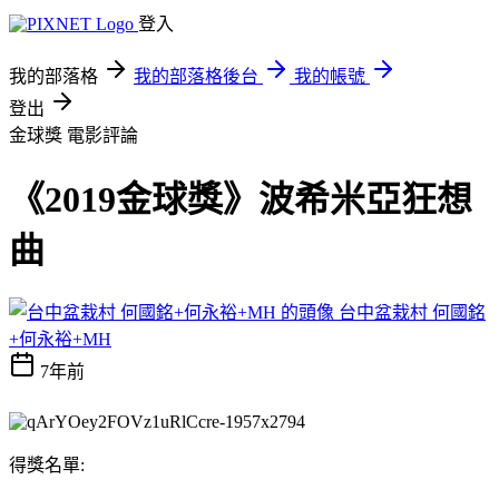
登入
我的部落格
我的部落格後台
我的帳號
登出
金球獎
電影評論
《2019金球獎》波希米亞狂想
曲
台中盆栽村 何國銘
+何永裕+MH
7年前
得獎名單: