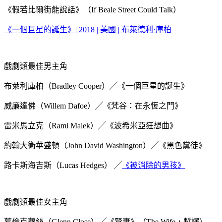
《假若比爾街能說話》（If Beale Street Could Talk）
《一個巨星的誕生》| 2018 | 美國 | 布萊德利·庫柏
戲劇類最佳男主角
布萊利庫柏（Bradley Cooper）╱《一個巨星的誕生》
威廉達佛（Willem Dafoe）╱《梵谷：在永恆之門》
雷米馬立克（Rami Malek）╱《波希米亞狂想曲》
約翰大衛華盛頓（John David Washington）╱《黑色黨徒》
路卡斯海吉斯（Lucas Hedges） ╱
《被消除的男孩》
戲劇類最佳女主角
葛倫克蘿絲（Glenn Close）╱《賢妻》（The Wife，暫譯）