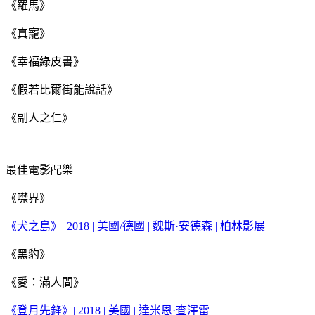
《羅馬》
《真寵》
《幸福綠皮書》
《假若比爾街能說話》
《副人之仁》
最佳電影配樂
《噤界》
《犬之島》| 2018 | 美國/德國 | 魏斯·安德森 | 柏林影展
《黑豹》
《愛：滿人間》
《登月先鋒》| 2018 | 美國 | 達米恩·查澤雷