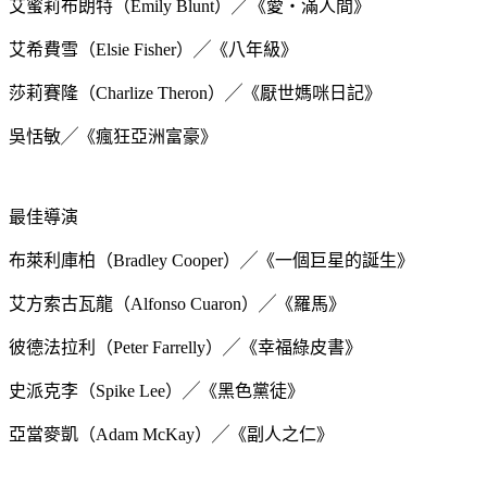
艾蜜莉布朗特（Emily Blunt）╱《愛‧滿人間》
艾希費雪（Elsie Fisher）╱《八年級》
莎莉賽隆（Charlize Theron）╱《厭世媽咪日記》
吳恬敏╱《瘋狂亞洲富豪》
最佳導演
布萊利庫柏（Bradley Cooper）╱《一個巨星的誕生》
艾方索古瓦龍（Alfonso Cuaron）╱《羅馬》
彼德法拉利（Peter Farrelly）╱《幸福綠皮書》
史派克李（Spike Lee）╱《黑色黨徒》
亞當麥凱（Adam McKay）╱《副人之仁》