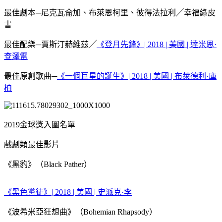
最佳劇本─尼克瓦侖加、布萊恩柯里、彼得法拉利╱幸福綠皮
書
最佳配樂─賈斯汀赫維茲╱
《登月先鋒》| 2018 | 美國 | 達米恩·
查澤雷
最佳原創歌曲─
《一個巨星的誕生》| 2018 | 美國 | 布萊德利·庫
柏
2019金球獎入圍名單
戲劇類最佳影片
《黑豹》（Black Pather）
《黑色黨徒》| 2018 | 美國 | 史派克·李
《波希米亞狂想曲》（Bohemian Rhapsody）