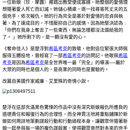
一位新娘（珍．摩露）甫踏出教堂便成寡婦，她整個的愛情理
想隨著愛人死亡而幻滅。她儲心積慮，逐一找尋害死丈夫的五
個兇手，依次報仇。她的行為完全是基於對愛情的忠貞與執
著，為了達成目的，不惜壓抑自己的感情，因為她堅決認為﹕
「你們在我身上奪去了一些東西，無論怎樣都沒法還給我的
了。 」她所剩下的，是一顆沒有愛的心。
《奪命佳人》是楚浮對
希區考克
的致敬，他對這位緊張大師佩
服得五體投地，曾經寫了一部
希區考克
的訪問記。他敬佩
希區
考克
是因為
希區考克
是全世界唯一最「完全」的導演──屬於
大眾的同時也是個人的，是商業的同時也是實驗的。
改篇自美國作家威廉．艾里殊的奇情小說。
楚浮在這部充滿黑色驚悚的作品中沒有深究新娘報仇所應負的
道德責任和報復行為的合理性，而全神貫注地將重點鋪陳於新
娘如何周詳地策劃謀殺行動和行動過程本身，讓觀眾伴隨著新
娘一起參與每一場的複仇謀殺案，使得觀眾竟然對本來的兇手