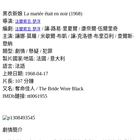
黑衣新娘 La mariée était en noir (1968)
導演:
法蘭索瓦·楚浮
編劇:
/ 讓-路易·里夏爾 / 康奈爾·伍爾里奇
法蘭索瓦·楚浮
主演: 讓娜·莫羅 / 米歇爾·布凱 / 讓-克洛德·布里亞利 / 查爾斯·
登納
類型: 劇情 / 懸疑 / 犯罪
製片國家/地區: 法國 / 意大利
語言: 法語
上映日期: 1968-04-17
片長: 107 分鐘
又名: 奪命佳人 / The Bride Wore Black
IMDb鏈接: tt0061955
劇情簡介