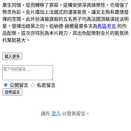
產生同情，從而轉移了罪惡。這種安排深具娛樂性，也增強了
懸念色彩。全片還加上法國式的淒美氣氛，讓女主角有盡情發
揮的空間。此外扮演被謀殺的五名男子均為法國頂級演技派明
星，發揮出綠葉之功。伯納德·赫爾曼曾多次為
希區考克
的作
品配樂，這次亦特別為本片跨刀，其出色配樂對全片的氣氛烘
托幫助甚大。
載入更多
公開留言
私密留言
發佈留言
請先
登入
以發表留言。