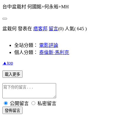
台中盆栽村 何國銘+何永裕+MH
盆栽何 發表在
痞客邦
留言
(0)
人氣(
645
)
全站分類：
電影評論
個人分類：
泰倫斯·馬利克
▲top
載入更多
公開留言
私密留言
發佈留言