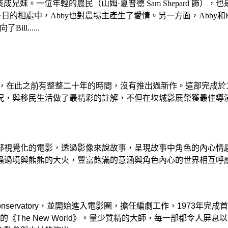
裝成兄妹。一位年輕的農民（山姆·夏普德 Sam Shepard 飾
一日的相處中，Abby也對農場主產生了愛情。另一方面，Abby和B
l......
克，在此之前有整整二十年的時間，沒有推出過新作。這部完成於
況，與移民生活做了最精彩的註解，不但在坎城影展榮獲最佳導
部視覺化的電影，透過影像來說故事，呈現故事中角色的內心情
蟲過境與熊熊的大火，豐富飽滿的意涵與角色內心的世界相互呼
Conservatory，並開始進入電影圈，擔任編劇工作，197
年的《The New World》。量少質精的大師，每一部都令