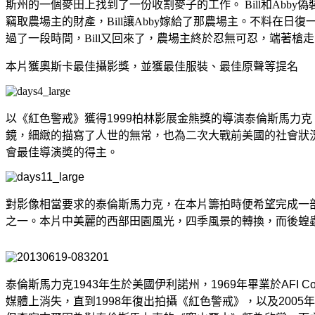
斯州的一個麥田上找到了一份收割麥子的工作。 Bill和Abby偽
竊取農場主的財產，Bill讓Abby嫁給了那農場主。不料在日復
過了一段時間，Bill又回來了，農場主終於忍無可忍，端著槍走向了Bil
本片獲奧斯卡最佳攝影獎，並獲最佳服裝、最佳原聲等提名
以《紅色警戒》獲得1999柏林影展金熊獎的導演泰倫斯馬力
鏡，細緻的描寫了人世的無常，也為二次大戰前美國的社會狀
會最佳導演奬的得主。
對影像相當要求的泰倫斯馬力克，在本片籌拍時便希望完成一
之一。本片中美麗的西部田園風光，四季風景的轉換，而後蝗
泰倫斯馬力克1943年生於美國伊利諾州，1969年畢業於AFI 
媒體上消失，直到1998年復出拍攝《紅色警戒》，以及2005