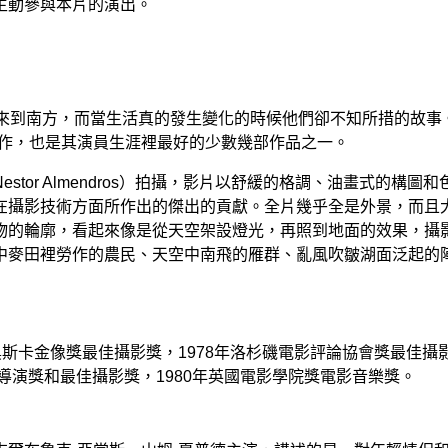
主動參與本片的演出。
侶來到南方，而當生活真的發生變化的時候他們卻不知所措的故事
名作，也是其演員生涯裡最好的少數幾部作品之一。
tor Almendros）拍攝，影片以舒緩的格調、油畫式的
在攝影技術方面所作出的傑出的貢獻。全片幾乎全是外景，而且大
物的輪廓，看起來像是從天空架設燈光，再照到地面的效果，攝影
中麥田裡勞作的農民、天空中南飛的雁群、亂風吹皺湖面泛起的
屆奧斯卡金像獎最佳攝影獎，1978年洛杉磯電影評論協會獎最佳攝
導演獎和最佳攝影獎，1980年英國電影學院獎電影音樂獎。