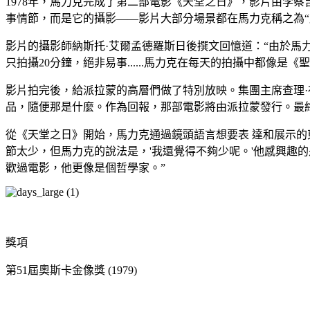
1978年，馬力克完成了第二部電影《天堂之日》，影片由李
事情節，而是它的攝影——影片大部分場景都在馬力克稱之為“魔幻
影片的攝影師納斯托·艾爾孟德羅斯日後撰文回憶道：“由於
只拍攝20分鐘，絕非易事......馬力克在每天的拍攝中都像
影片拍完後，給派拉蒙的高層們做了特別放映。集團主席查理·布
品，隨便那是什麼。作為回報，那部電影將由派拉蒙發行。最
從《天堂之日》開始，馬力克通過鏡頭語言想要表 達和展示的
節太少，但馬力克的說法是，'我還覺得不夠少呢。'他感興趣
歡過電影，他更像是個哲學家。”
獎項
第51屆奧斯卡金像獎 (1979)