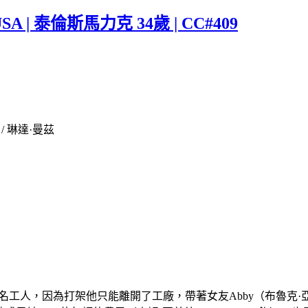
 USA | 泰倫斯馬力克 34歲 | CC#409
 / 琳達·曼茲
廠裡的一名工人，因為打架他只能離開了工廠，帶著女友Abby（布魯克·亞當