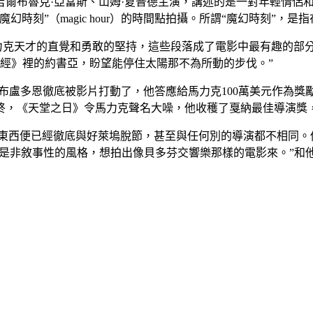
察吉爾布魯克·亞當斯、山姆·夏普德主演，講述的是一對年輕情
時刻”（magic hour）的時間點拍攝。所謂“魔幻時刻”，是
馬力克天才的直覺和勇敢的堅持，這些段落成了電影中最有趣的部
是《聖經》裡的約書亞，盼望能停住太陽那不為所動的步伐。”
盧多恩徹底被影片打動了，他答應給馬力克100萬美元作為獎勵
終，《天堂之日》令馬力克聲名大噪，他收穫了戛納最佳導演獎，
東西便已經徹底與好萊塢脫節，甚至與任何別的導演都不相同。
的是非敘事性的風格，想拍出像貝多芬交響樂那樣的電影來。”和