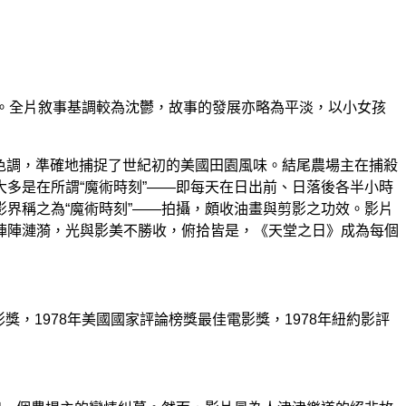
。全片敘事基調較為沈鬱，故事的發展亦略為平淡，以小女孩
構圖和色調，準確地捕捉了世紀初的美國田園風味。結尾農場主在捕殺
多是在所謂“魔術時刻”——即每天在日出前、日落後各半小時
界稱之為“魔術時刻”——拍攝，頗收油畫與剪影之功效。影片
陣陣漣漪，光與影美不勝收，俯拾皆是，《天堂之日》成為每個
影獎，1978年美國國家評論榜獎最佳電影獎，1978年紐約影評