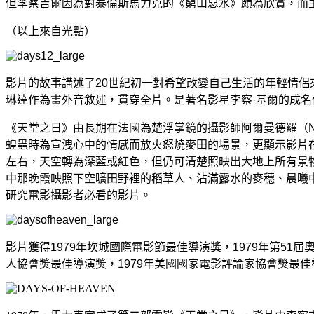
但李察吉爾因為對泰倫斯馬力克的《窮山惡水》頗為欣賞，而
（以上來自光點）
影片的故事講述了20世紀初一對希望改變自己生活的年輕情
琳達作為畫外音敘述，貫穿全片。是著名影星李察·基爾的成
《天堂之日》由長期在法國為楚浮掌鏡的攝影師阿爾曼德羅（Nes
蝗蟲時為宣洩心中的情感而放火怒燒麥田的場景，更顯示影片
左右，天空轉為深藍或紅色，但仍可清楚照映出大地上所有景
中那晚霞映照下空曠田野裡的稻草人、沾滿露水的麥穗、晨曦
研究電影攝影者必看的影片。
影片獲得1979年坎城國際電影節最佳導演獎，1979年第51
人協會獎最佳導演獎，1979年美國國家電影評論家協會獎最佳