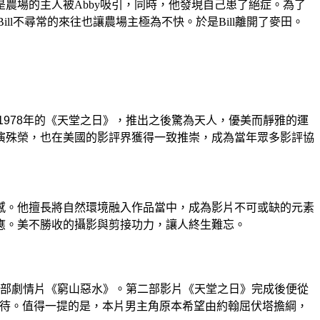
），也是農場的主人被Abby吸引，同時，他發現自己患了絕症。為了
ill不尋常的來往也讓農場主極為不快。於是Bill離開了麥田。
1978年的《天堂之日》，推出之後驚為天人，優美而靜雅的運
演殊榮，也在美國的影評界獲得一致推崇，成為當年眾多影評協
感。他擅長將自然環境融入作品當中，成為影片不可或缺的元素
應。美不勝收的攝影與剪接功力，讓人終生難忘。
3年完成首部劇情片《窮山惡水》。第二部影片《天堂之日》完成後便從
人屏息以待。值得一提的是，本片男主角原本希望由約翰屈伏塔擔綱，