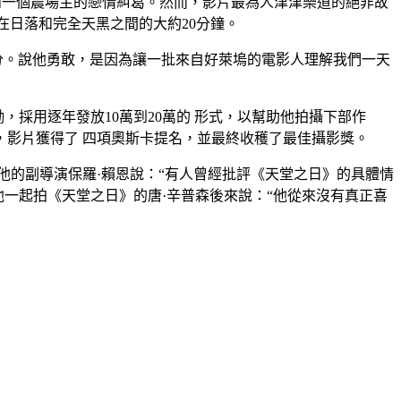
侶和一個農場主的戀情糾葛。然而，影片最為人津津樂道的絕非故
指在日落和完全天黑之間的大約20分鐘。
分。說他勇敢，是因為讓一批來自好萊塢的電影人理解我們一天
，採用逐年發放10萬到20萬的 形式，以幫助他拍攝下部作
影片獲得了 四項奧斯卡提名，並最終收穫了最佳攝影獎。
他的副導演保羅·賴恩說：“有人曾經批評《天堂之日》的具體情
他一起拍《天堂之日》的唐·辛普森後來說：“他從來沒有真正喜