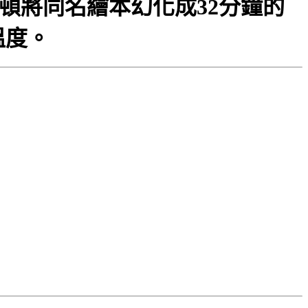
頓將同名繪本幻化成32分鐘的
溫度。