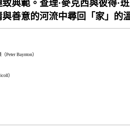
致典範。查理·麥克西與彼得·班
情與善意的河流中尋回「家」的
eter Baynton）
coll）