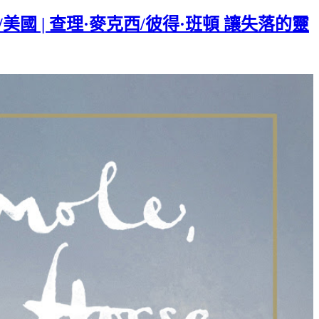
2 | 英國/美國 | 查理·麥克西/彼得·班頓 讓失落的靈