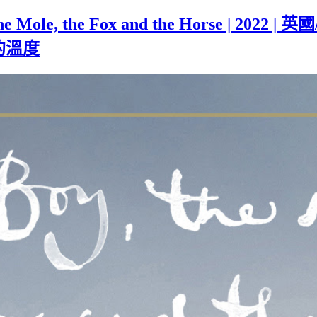
le, the Fox and the Horse | 202
的溫度