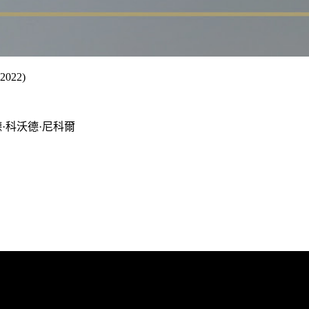
2022)
裘德·科沃德·尼科爾