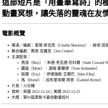
這部短片是「用畫筆寫詩」的極
動畫冥想，讓失落的靈魂在友
電影概覽
導演／編劇：查理·麥克西（Charlie Mackesy）、彼得·班頓（P
聯合編劇：喬恩·克羅克（Jon Croker）
主演配音：
男孩（Boy）：朱德·考瓦德·尼科爾（Jude Coward Ni
鼴鼠（Mole）：湯姆·霍蘭德（Tom Hollander）
狐狸（Fox）：伊德瑞斯·艾爾巴（Idris Elba）
馬（Horse）：加布里埃爾·拜恩（Gabriel Byrne）
片長：32分鐘
首映：英國 2022-12-24；美國 2022-12-25
大獎：第95屆奧斯卡最佳動畫短片