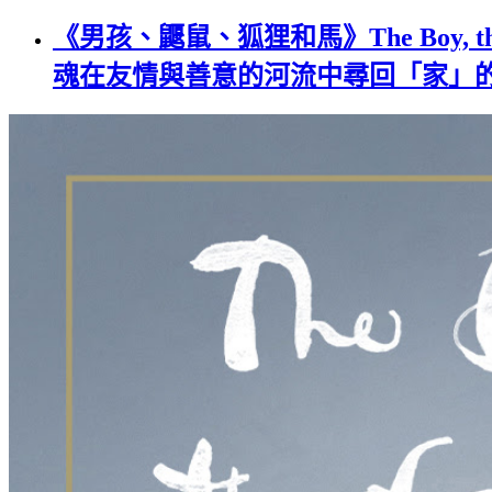
《男孩、鼴鼠、狐狸和馬》The Boy, the Mo
魂在友情與善意的河流中尋回「家」