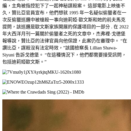
編，主角被指控犯下了一起神秘謀殺案。 這部電影上映後不
久，贊比亞官員宣布，他們想就 1995 年一名疑似偷獵者在一
次反偷獵巡邏中被槍殺一事向迪莉婭·歐文斯和她的前夫馬克
提問，該巡邏是歐文斯家族開展的保護項目的一部分 . 在 2022
年大西洋月刊一篇關於偷獵者之死的文章中，杰弗裡·戈德堡
報導說，贊比亞的法律官員向他保證，此案仍在審理中。 “在
讚比亞，謀殺沒有法定時效，”該國檢察長 Lillian Shawa-
Siyuni 告訴戈德堡。 “在這種情況下，他們都需要接受訊問，
包括迪莉婭歐文斯。”