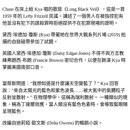
Chase 在床上給 Kya 唱的歌是《Long Black Veil》，這是一首
1959 年的 Lefty Frizzell 民謠，講述了一個男人在被指控犯有
他並沒有犯下的謀殺罪時拒絕提供不在犯罪現場的證明。
黛西·埃德加·瓊斯 (Kya) 帶著她在世界大戰系列片場 (2019) 拍
攝的自錄磁帶參加了試鏡。
英國人黛西·埃德加·瓊斯 (Daisy Edgar-Jones) 不得不與方言教
練弗朗西·布朗 (Francie Brown) 密切合作，以便在飾演 Kya 時
掌握美國南部口音。
當蔡斯問道：“我想知道是什麼讓天空變藍了？” Kya 回答
說：“來自太陽光的藍色和紫色波長……被大氣中的氣體粒子
反射並散射。” 在物理學中，這稱為瑞利散射。 一種類似的現
象，稱為丁達爾效應，當人類沒有藍色色素時，會導致藍眼睛
呈現藍色。
改編自迪莉婭·歐文斯 (Delia Owens) 的暢銷小說。