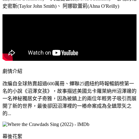
史密斯(Taylor John Smith)、 阿娜歐蕾莉(Ahna O'Reilly)
劇情介紹
改編自全球熱賣超過600萬冊、蟬聯25週紐約時報暢銷榜第一
名的小說《沼澤女孩》，故事描述美國北卡羅萊納州沼澤邊的
一名神秘獨居女子奇雅，因為被鎮上的兩位年輕男子吸引而展
開了新的世界，最後卻因沼澤裡的一樁命案成為全鎮眾矢之
的...
幕後花絮