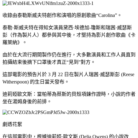
收錄由泰勒斯威夫特創作和演唱的原創歌曲“Carolina”。
泰勒·斯威夫特在得知女演員黛西·埃德加-瓊斯和瑞茜·威瑟斯
彭（作為製片人）都參與其中後，才堅持為影片創作歌曲《卡
羅萊納》。
由於在大流行期間製作仍在進行，大多數演員和工作人員直到
拍攝結束後摘下口罩後才真正“見到”對方。
這部電影的預告片於 3 月 22 日在製片人瑞茜·威瑟斯彭 (Reese
Witherspoon) 的生日當天發布。
迪莉婭歐文斯：當帕蒂為蔡斯的貝殼項鍊作證時，小說的作者
坐在湯姆身後的前排。
劇透花絮
在這部電影中，根據迪莉婭·歐文斯 (Delia Owens) 的小說改