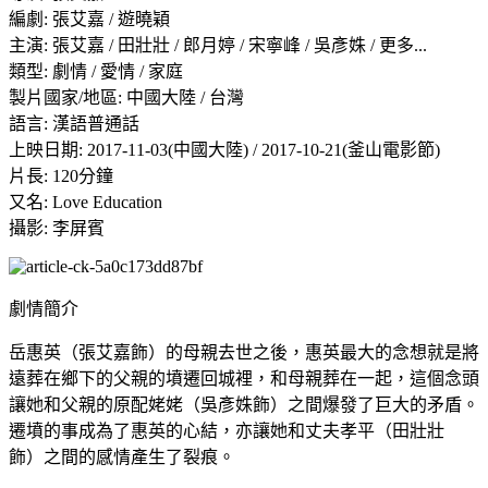
編劇: 張艾嘉 / 遊曉穎
主演: 張艾嘉 / 田壯壯 / 郎月婷 / 宋寧峰 / 吳彥姝 / 更多...
類型: 劇情 / 愛情 / 家庭
製片國家/地區: 中國大陸 / 台灣
語言: 漢語普通話
上映日期: 2017-11-03(中國大陸) / 2017-10-21(釜山電影節)
片長: 120分鐘
又名: Love Education
攝影: 李屏賓
劇情簡介
岳惠英（張艾嘉飾）的母親去世之後，惠英最大的念想就是將
遠葬在鄉下的父親的墳遷回城裡，和母親葬在一起，這個念頭
讓她和父親的原配姥姥（吳彥姝飾）之間爆發了巨大的矛盾。
遷墳的事成為了惠英的心結，亦讓她和丈夫孝平（田壯壯
飾）之間的感情產生了裂痕。