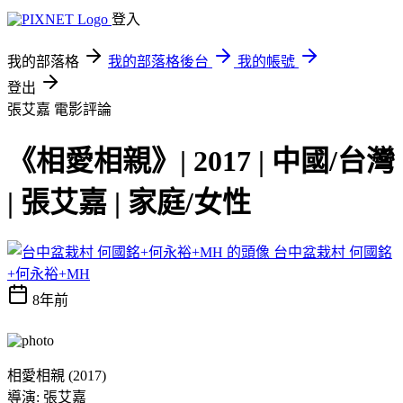
登入
我的部落格
我的部落格後台
我的帳號
登出
張艾嘉
電影評論
《相愛相親》| 2017 | 中國/台灣
| 張艾嘉 | 家庭/女性
台中盆栽村 何國銘
+何永裕+MH
8年前
相愛相親 (2017)
導演: 張艾嘉