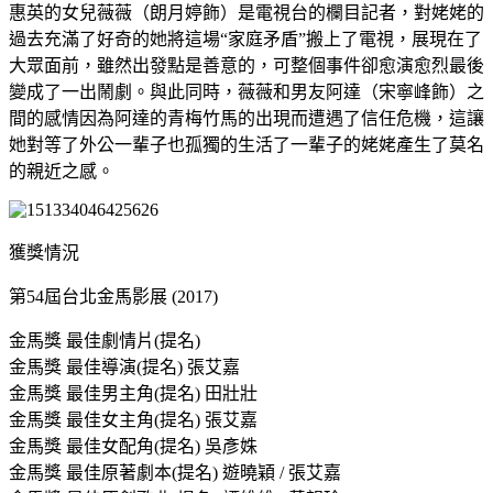
惠英的女兒薇薇（朗月婷飾）是電視台的欄目記者，對姥姥的
過去充滿了好奇的她將這場“家庭矛盾”搬上了電視，展現在了
大眾面前，雖然出發點是善意的，可整個事件卻愈演愈烈最後
變成了一出鬧劇。與此同時，薇薇和男友阿達（宋寧峰飾）之
間的感情因為阿達的青梅竹馬的出現而遭遇了信任危機，這讓
她對等了外公一輩子也孤獨的生活了一輩子的姥姥產生了莫名
的親近之感。
獲獎情況
第54屆台北金馬影展 (2017)
金馬獎 最佳劇情片(提名)
金馬獎 最佳導演(提名) 張艾嘉
金馬獎 最佳男主角(提名) 田壯壯
金馬獎 最佳女主角(提名) 張艾嘉
金馬獎 最佳女配角(提名) 吳彥姝
金馬獎 最佳原著劇本(提名) 遊曉穎 / 張艾嘉