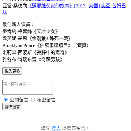
亞當·桑德勒
《邁耶維茨家的故事》| 2017 | 美國 | 諾亞·包姆巴
赫
最佳新人演員：
麥肯納·格蕾絲《天才少女》
達芙妮·基恩《金剛狼3:殊死一戰》
Brooklynn Prince《佛羅里達項目》（獲獎）
米莉森·西蒙斯《寂靜中的驚奇》
雅各布·特瑞布雷《奇蹟男孩》
載入更多
公開留言
私密留言
發佈留言
請先
登入
以發表留言。