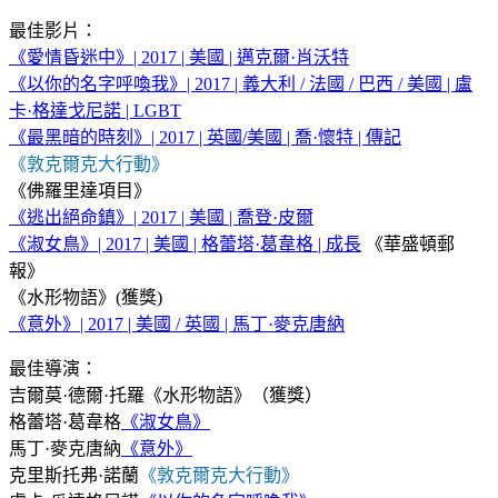
最佳影片：
《愛情昏迷中》| 2017 | 美國 | 邁克爾·肖沃特
《以你的名字呼喚我》| 2017 | 義大利 / 法國 / 巴西 / 美國 | 盧
卡·格達戈尼諾 | LGBT
《最黑暗的時刻》| 2017 | 英國/美國 | 喬·懷特 | 傳記
《敦克爾克大行動》
《佛羅里達項目》
《逃出絕命鎮》| 2017 | 美國 | 喬登·皮爾
《淑女鳥》| 2017 | 美國 | 格蕾塔·葛韋格 | 成長
《華盛頓郵
報》
《水形物語》(獲獎)
《意外》| 2017 | 美國 / 英國 | 馬丁·麥克唐納
最佳導演：
吉爾莫·德爾·托羅《水形物語》（獲獎）
格蕾塔·葛韋格
《淑女鳥》
馬丁·麥克唐納
《意外》
克里斯托弗·諾蘭
《敦克爾克大行動》