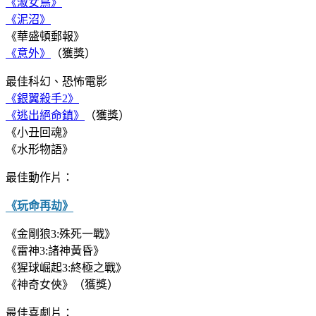
《淑女鳥》
《泥沼》
《華盛頓郵報》
《意外》
（獲獎）
最佳科幻、恐怖電影
《銀翼殺手2》
《逃出絕命鎮》
（獲獎）
《小丑回魂》
《水形物語》
最佳動作片：
《玩命再劫》
《金剛狼3:殊死一戰》
《雷神3:諸神黃昏》
《猩球崛起3:終極之戰》
《神奇女俠》（獲獎）
最佳喜劇片：