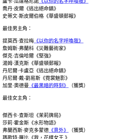
盧卡·瓜達格尼諾
《以你的名字呼喚我》
喬丹·皮爾《逃出絕命鎮》
史蒂文·斯皮爾伯格《華盛頓郵報》
最佳男主角：
提莫西·查拉梅
《以你的名字呼喚我》
詹姆斯·弗蘭科《災難藝術家》
傑克·吉倫哈爾《堅強》
湯姆·漢克斯《華盛頓郵報》
丹尼爾·卡盧亞《逃出絕命鎮》
丹尼爾·戴-劉易斯《霓裳魅影》
加里·奧德曼
《最黑暗的時刻》
（獲獎）
最佳女主角：
傑西卡·查斯坦《茉莉牌局》
莎莉·霍金斯《水形物語》
弗蘭西斯·麥克多蒙德
《意外》
（獲獎）
瑪歌特·羅比《我，花樣女王 》