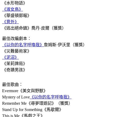
《水形物語》
《淑女鳥》
《華盛頓郵報》
《意外》
《逃出絕命鎮》喬丹·皮爾（獲獎）
最佳改編劇本：
《以你的名字呼喚我》
詹姆斯·伊沃里（獲獎）
《災難藝術家》
《泥沼》
《茉莉牌局》
《奇蹟男孩》
最佳歌曲：
Evermore《美女與野獸》
Mystery of Love
《以你的名字呼喚我》
Remember Me《尋夢環遊記》（獲獎）
Stand Up for Something《馬歇爾》
This is Me《馬戲之王》