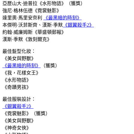
亞歷山大·迪普拉《水形物語》（獲獎）
強尼·格林伍德《霓裳魅影》
達里奧·馬里安奈利
《最黑暗的時刻》
本傑明·沃菲斯齊、漢斯·季默
《銀翼殺手2》
約翰·威廉姆斯《華盛頓郵報》
漢斯·季默《敦刻爾克》
最佳髮型化妝：
《美女與野獸》
《最黑暗的時刻》
（獲獎）
《我，花樣女王》
《水形物語》
《奇蹟男孩》
最佳服裝設計：
《銀翼殺手2》
《霓裳魅影》（獲獎）
《美女與野獸》
《神奇女俠》