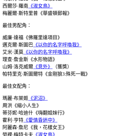
西爾莎·羅南
《淑女鳥》
梅麗爾·斯特里普《華盛頓郵報》
最佳男配角：
威廉·達福《佛羅里達項目》
邁克爾·斯圖巴
《以你的名字呼喚我》
艾米·漢莫
《以你的名字呼喚我》
理查·詹金斯《水形物語》
山姆·洛克威爾
《意外》
（獲獎）
帕特里克·斯圖爾特《金剛狼3:殊死一戰》
最佳女配角：
瑪麗·布萊姬
《泥沼》
周洪《縮小人生》
蒂芬妮·哈迪什《嗨翻姐妹行》
霍利·亨特
《愛情昏迷中》
阿麗森·詹尼《我，花樣女王》
勞裡·梅特卡夫
《淑女鳥》