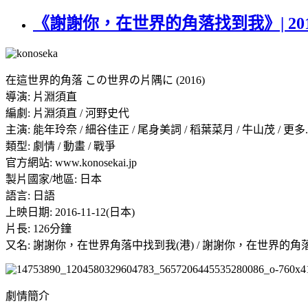
《謝謝你，在世界的角落找到我》| 2016 
在這世界的角落 この世界の片隅に (2016)
導演: 片淵須直
編劇: 片淵須直 / 河野史代
主演: 能年玲奈 / 細谷佳正 / 尾身美詞 / 稻葉菜月 / 牛山茂 / 更多..
類型: 劇情 / 動畫 / 戰爭
官方網站: www.konosekai.jp
製片國家/地區: 日本
語言: 日語
上映日期: 2016-11-12(日本)
片長: 126分鐘
又名: 謝謝你，在世界角落中找到我(港) / 謝謝你，在世界的角落找到我(台) / 在這
劇情簡介