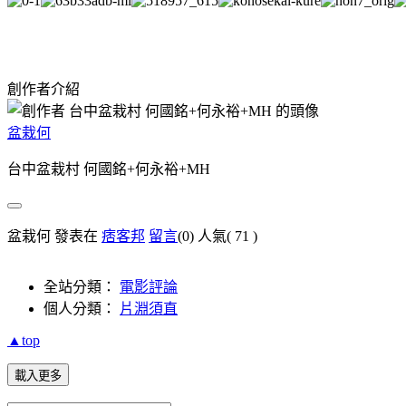
創作者介紹
盆栽何
台中盆栽村 何國銘+何永裕+MH
盆栽何 發表在
痞客邦
留言
(0)
人氣(
71
)
全站分類：
電影評論
個人分類：
片淵須直
▲top
載入更多