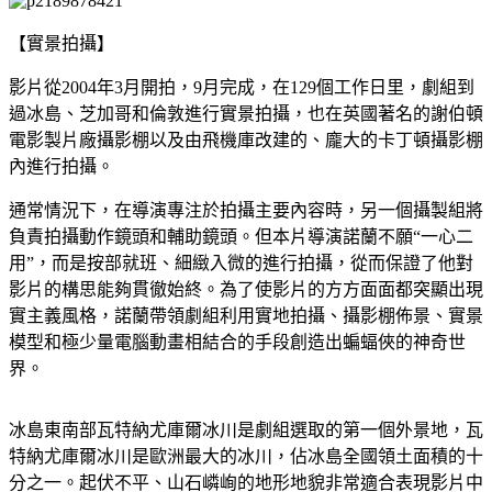
【實景拍攝】
影片從2004年3月開拍，9月完成，在129個工作日里，劇組到
過冰島、芝加哥和倫敦進行實景拍攝，也在英國著名的謝伯頓
電影製片廠攝影棚以及由飛機庫改建的、龐大的卡丁頓攝影棚
內進行拍攝。
通常情況下，在導演專注於拍攝主要內容時，另一個攝製組將
負責拍攝動作鏡頭和輔助鏡頭。但本片導演諾蘭不願“一心二
用”，而是按部就班、細緻入微的進行拍攝，從而保證了他對
影片的構思能夠貫徹始終。為了使影片的方方面面都突顯出現
實主義風格，諾蘭帶領劇組利用實地拍攝、攝影棚佈景、實景
模型和極少量電腦動畫相結合的手段創造出蝙蝠俠的神奇世
界。
冰島東南部瓦特納尤庫爾冰川是劇組選取的第一個外景地，瓦
特納尤庫爾冰川是歐洲最大的冰川，佔冰島全國領土面積的十
分之一。起伏不平、山石嶙峋的地形地貌非常適合表現影片中