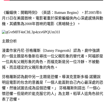
《蝙蝠俠：開戰時刻》（英語：Batman Begins），於2005年6
月15日在美國首映，電影著重於探索蝙蝠俠內心深處感情與動
機，其續集為2008年首映的電影《黑暗騎士》。
主題分析
漫畫作家丹尼·芬格羅斯（Danny Fingeroth）認為，劇中強調
的一個主題是布魯斯在尋找一位父親形象的替代者。阿福即是
一位具有父親形象的角色，而福克斯是另一位冷靜、不被動
搖、而且穩定的父親形象的角色。
芬格羅斯認為劇中另一主題是恐懼。導演克里斯多福·諾蘭說
明這電影的包含的意義是「一個人能面對自己內心最深處的恐
懼，然後試圖去成為這個恐懼。」 芬格羅斯則提出「一個心
懷恐懼－但是終於能克服它的人」為主題。稻草人這角色就代
表了恐懼。