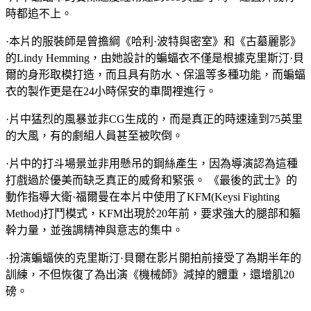
時都追不上。
·本片的服裝師是曾擔綱《哈利·波特與密室》和《古墓麗影》
的Lindy Hemming，由她設計的蝙蝠衣不僅是根據克里斯汀·貝
爾的身形取模打造，而且具有防水、保溫等多種功能，而蝙蝠
衣的製作更是在24小時保安的車間裡進行。
·片中猛烈的風暴並非CG生成的，而是真正的時速達到75英里
的大風，有的劇組人員甚至被吹倒。
·片中的打斗場景並非用懸吊的鋼絲產生，因為導演認為這種
打戲過於優美而缺乏真正的威脅和緊張。 《最後的武士》的
動作指導大衛·福爾曼在本片中使用了KFM(Keysi Fighting
Method)打鬥模式，KFM出現於20年前，要求強大的腿部和軀
幹力量，並強調精神與意志的集中。
·扮演蝙蝠俠的克里斯汀·貝爾在影片開拍前接受了為期半年的
訓練，不但恢復了為出演《機械師》減掉的體重，還增肌20
磅。