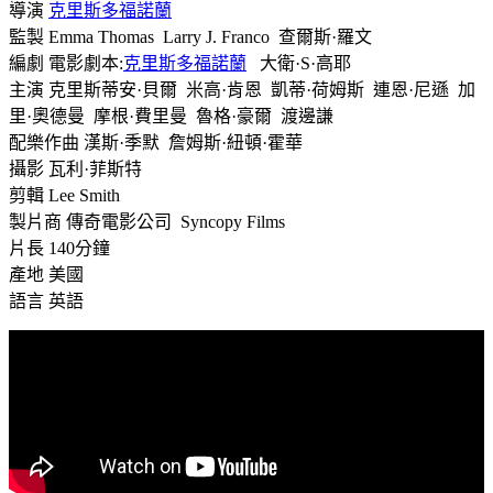
導演
克里斯多福諾蘭
監製 Emma Thomas
Larry J. Franco
查爾斯·羅文
編劇 電影劇本:
克里斯多福諾蘭
大衛·S·高耶
主演 克里斯蒂安·貝爾
米高·肯恩
凱蒂·荷姆斯
連恩·尼遜
加
里·奧德曼
摩根·費里曼
魯格·豪爾
渡邊謙
配樂作曲 漢斯·季默
詹姆斯·紐頓·霍華
攝影 瓦利·菲斯特
剪輯 Lee Smith
製片商 傳奇電影公司
Syncopy Films
片長 140分鐘
產地 美國
語言 英語