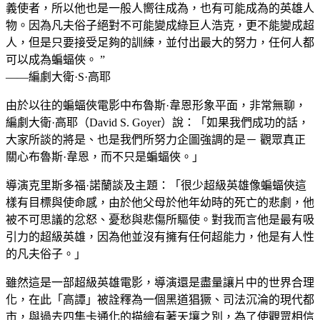
義使者，所以他也是一般人嚮往成為，也有可能成為的英雄人
物。因為凡夫俗子絕對不可能變成綠巨人浩克，更不能變成超
人，但是只要接受足夠的訓練，並付出最大的努力，任何人都
可以成為蝙蝠俠。 ”
——編劇大衛·S·高耶
由於以往的蝙蝠俠電影中布魯斯·韋恩形象平面，非常無聊，
編劇大衛·高耶（David S. Goyer）說：「如果我們成功的話，
大家所談的將是、也是我們所努力企圖強調的是－ 觀眾真正
關心布魯斯·韋恩，而不只是蝙蝠俠。」
導演克里斯多福·諾蘭談及主題：「很少超級英雄像蝙蝠俠這
樣有目標與使命感，由於他父母於他年幼時的死亡的悲劇，他
被不可思議的忿怒、憂愁與悲傷所驅使。對我而言他是最有吸
引力的超級英雄，因為他並沒有擁有任何超能力​​，他是有人性
的凡夫俗子。」
雖然這是一部超級英雄電影，導演還是盡量讓片中的世界合理
化，在此「高譚」被詮釋為一個黑道猖獗、司法沉淪的現代都
市，與過去四集卡通化的描繪有著天壤之別，為了使觀眾相信