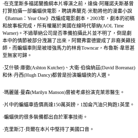
·在克里斯多福諾蘭擔綱本片導演之前，達倫·阿羅諾夫斯基曾
打算拍攝一部蝙蝠俠電影，聘請弗蘭克·米勒將他的漫畫小說
《Batman：Year One》改編成電影劇本，2003年，劇本的初稿
和故事板完成，所有權屬於美國在線時代華納(AOL Time
Warner)。不過華納公司是否準備拍攝此片並不明了，倒是劇
本中的情節被部分洩漏了出來，阿爾弗雷德變成了非裔美籍技
師，而蝙蝠車則是被增強馬力的林肯Towncar，布魯斯·韋恩甚
至無家可歸。
·艾什頓·庫徹(Ashton Kutcher)、大衛·伯倫納茲(David Boreanaz)
和休·丹西(Hugh Dancy)都曾是扮演蝙蝠俠的人選。
·瑪麗蓮·曼森(Marilyn Manson)曾被考慮扮演克萊恩醫生。
·片中的蝙蝠車造價高達150萬英鎊，1加侖汽油只夠跑1英里。
·蝙蝠俠的很多裝備都出自於軍事技術。
·克里斯汀·貝爾在本片中堅持了美國口音。