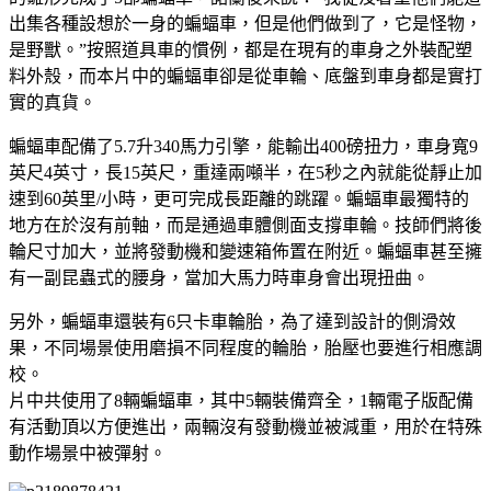
出集各種設想於一身的蝙蝠車，但是他們做到了，它是怪物，
是野獸。”按照道具車的慣例，都是在現有的車身之外裝配塑
料外殼，而本片中的蝙蝠車卻是從車輪、底盤到車身都是實打
實的真貨。
蝙蝠車配備了5.7升340馬力引擎，能輸出400磅扭力，車身寬9
英尺4英寸，長15英尺，重達兩噸半，在5秒之內就能從靜止加
速到60英里/小時，更可完成長距離的跳躍。蝙蝠車最獨特的
地方在於沒有前軸，而是通過車體側面支撐車輪。技師們將後
輪尺寸加大，並將發動機和變速箱佈置在附近。蝙蝠車甚至擁
有一副昆蟲式的腰身，當加大馬力時車身會出現扭曲。
另外，蝙蝠車還裝有6只卡車輪胎，為了達到設計的側滑效
果，不同場景使用磨損不同程度的輪胎，胎壓也要進行相應調
校。
片中共使用了8輛蝙蝠車，其中5輛裝備齊全，1輛電子版配備
有活動頂以方便進出，兩輛沒有發動機並被減重，用於在特殊
動作場景中被彈射。