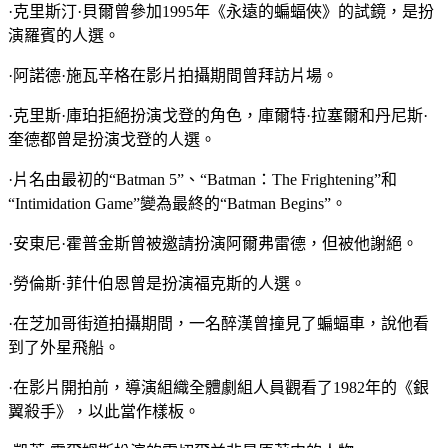
·克里斯汀·貝爾曾參加1995年《永遠的蝙蝠俠》的試鏡，是扮
演羅賓的人選。
·阿諾德·施瓦辛格在影片拍攝期間曾拜訪片場。
·克里斯·庫珀拒絕扮演戈登的角色，庫爾特·拉塞爾和丹尼斯·
奎德都曾是扮演戈登的人選。
·片名由最初的“Batman 5”、“Batman：The Frightening”和
“Intimidation Game”變為最終的“Batman Begins”。
·安東尼·霍普金斯曾被邀請扮演阿爾弗雷德，但被他謝絕。
·勞倫斯·菲什伯恩曾是扮演福克斯的人選。
·在芝加哥街道拍攝期間，一名醉漢曾撞見了蝙蝠車，說他看
到了外星飛船。
·在影片開拍前，導演組織全體劇組人員觀看了1982年的《銀
翼殺手》，以此當作樣板。