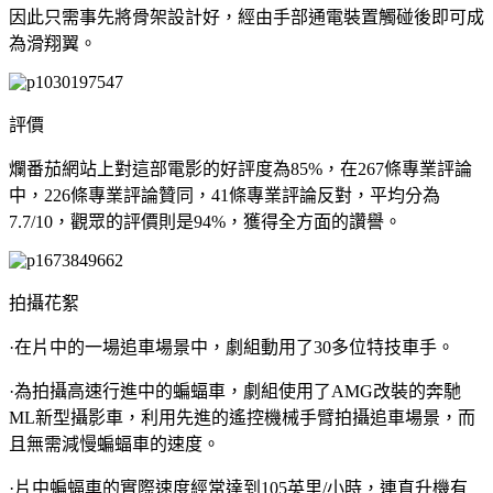
因此只需事先將骨架設計好，經由手部通電裝置觸碰後即可成
為滑翔翼。
評價
爛番茄網站上對這部電影的好評度為85%，在267條專業評論
中，226條專業評論贊同，41條專業評論反對，平均分為
7.7/10，觀眾的評價則是94%，獲得全方面的讚譽。
拍攝花絮
·在片中的一場追車場景中，劇組動用了30多位特技車手。
·為拍攝高速行進中的蝙蝠車，劇組使用了AMG改裝的奔馳
ML新型攝影車，利用先進的遙控機械手臂拍攝追車場景，而
且無需減慢蝙蝠車的速度。
·片中蝙蝠車的實際速度經常達到105英里/小時，連直升機有