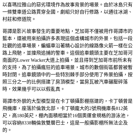
以喜瑪拉雅山的惡劣環境作為故事背景的場景。由於冰島只有
一條雙車道公路貫穿全國，劇組只好自行修路，以通往冰湖、
村莊和修道院。
哥譚是影片故事發生的重要地點，芝加哥不僅被用作哥譚市的
藍本，還被用來拍攝許多表現這個虛構城市的外景，包括一段
壯觀的追車場景，蝙蝠車沿著精心設計的線路像火箭一樣在公
路上飛馳，並撞飛追捕的警車。這個追車鏡頭主要在芝加哥河
南面的Lower Wacker大道上拍攝，並且得到芝加哥市前所未有
的支持，為了拍攝瘋狂的追車場景，城市的數個街區都曾被暫
時封閉。追車鏡頭中的一些特別棘手部分使用了佈景拍攝，按
照三分之一的比例搭建了房頂模型，當房瓦被汽車碾壓碎落
時，效果幾乎可以以假亂真。
哥譚市外貌的大型模型是在卡丁頓攝影棚搭建的，卡丁頓曾是
飛機庫，座落於倫敦北部。卡丁頓龐大的2號飛機庫長812英
尺，高180英尺，棚內面積相當於16個奧運會規格的游泳池，
可以容納8338輛倫敦雙層巴士，這是一般攝影棚所無法企及
的。