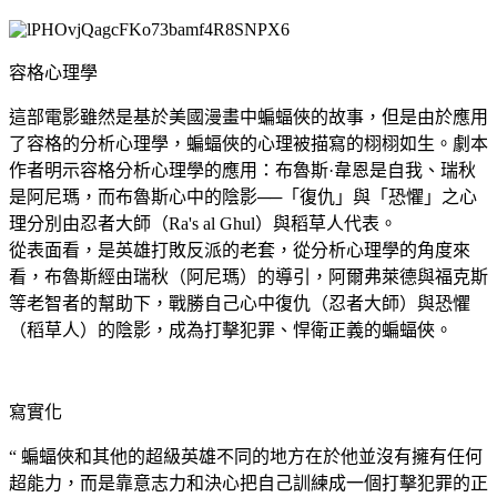
容格心理學
這部電影雖然是基於美國漫畫中蝙蝠俠的故事，但是由於應用
了容格的分析心理學，蝙蝠俠的心理被描寫的栩栩如生。劇本
作者明示容格分析心理學的應用：布魯斯·韋恩是自我、瑞秋
是阿尼瑪，而布魯斯心中的陰影──「復仇」與「恐懼」之心
理分別由忍者大師（Ra's al Ghul）與稻草人代表。
從表面看，是英雄打敗反派的老套，從分析心理學的角度來
看，布魯斯經由瑞秋（阿尼瑪）的導引，阿爾弗萊德與福克斯
等老智者的幫助下，戰勝自己心中復仇（忍者大師）與恐懼
（稻草人）的陰影，成為打擊犯罪、悍衛正義的蝙蝠俠。
寫實化
“ 蝙蝠俠和其他的超級英雄不同的地方在於他並沒有擁有任何
超能力​​，而是靠意志力和決心把自己訓練成一個打擊犯罪的正