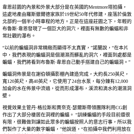
韋恩莊園的內景和外景大部分是在英國的Mentmore塔拍攝，
這處地產由羅斯徹爾德家族於19世紀50年代修建，座落於​​倫敦
北部約一個半小時​​車程的地方。正是在這座莊園之下，年輕的
布魯斯·韋恩發現了一個巨大的洞穴，裡面有無數的蝙蝠和非
常壯觀的瀑布。
“以前的蝙蝠洞非常精緻而顯得不太真實，”諾蘭說，“在本片
中，我們表現的蝙蝠洞是個潮濕而髒亂的洞穴，裡面到處都是
蝙蝠，我們將看到布魯斯·韋恩自己動手搭建自己的蝙蝠洞。”
蝙蝠洞佈景是在謝伯頓攝影棚內建造完成，大約長250英尺，
寬120英尺，高40英尺，它使用了24台水泵，每分鐘有12,000
加侖的水在佈景中流過，從而形成瀑布，溪流和滴水的潮濕洞
壁。
視覺效果主管丹·格拉斯和賈奈克·瑟爾斯帶領團隊利用CG創
作出了大部分棲居在洞裡的蝙蝠。 “訓練蝙蝠的手段目前還很
有限，很難做到讓如此眾多的蝙蝠按照人的意志行事，所以我
們製作了大量的數字蝙蝠，”他說道，“在拍攝中我們利用放在