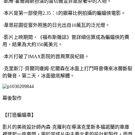
·凱蒂·霍爾姆斯扮演的雷切爾並非是原著中的人物。
·本片是第一部使用2.35：1的銀幕比例拍攝的蝙蝠俠電影。
·韋恩莊園從窗外照進的日光出自10萬瓦的泛光燈。
·影片上映期間，《福布斯雜誌》曾詳細估算成為蝙蝠俠的費
用，結果為大約350萬美元。
·本片打破了IMAX影院的首周票房紀錄。
·克里斯汀·貝爾同連姆·尼爾森在冰面上打鬥時曾傳來冰層斷裂
的聲音，第二天，冰面徹底解體。
幕後製作
【打造蝙蝠車】
影片的美術設計師內森·克羅利在導演克里斯多福諾蘭的車庫
裡建起一座車間，用於完成片中主要元素的設計和製作，而首