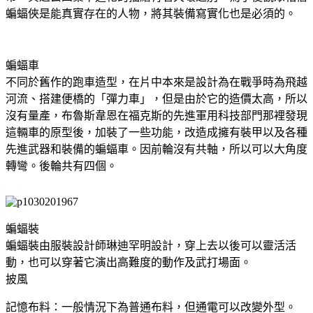
蝙蝠俠是能真實存在的人物，將其裝備寫實化也是必須的。
蝙蝠車
不同於舊作的跑車造型，在片中本來是設計為在戰爭時為飛越
河流、搭建便橋的「彈力車」，但是由於它的造價太高，所以
沒有量產，布魯斯韋恩在福克斯的先進軍用科技部門那裡發現
這輛車的原型後，加裝了一些功能，改造成擁有裝甲以及各種
先進武​​器和裝備的蝙蝠車。因前輪沒有共軸，所以可以大角度
轉彎。後輪共有四個。
蝙蝠裝
蝙蝠裝由服裝設計師琳迪罕明設計，穿上去以後可以靈活活
動，也可以穿著它演出高難度的動作及武打場面。
披風
記憶布料：一般情況下為普通布料，但通電可以改變外型。