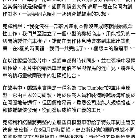
當其衝的就是蝙蝠車。諾蘭和編劇大衛·高耶一邊在房間內創
作劇本，一邊要同克羅利一起研究蝙蝠車的設想。
克羅利說：“我從沒在一部影片連劇本都沒完成時就開始概念
性工作，我們甚至建立了一個小型的機械商店，用能找到的一
切開始製作汽車模型，諾蘭在寫作休息時會來到車庫出謀劃
策，在8週的時間裡，我們一共完成了5、6個版本的蝙蝠車。”
在以往蝙蝠俠影片中，蝙蝠車都與時代同步，並在張揚中發揮
到極致。本片中的蝙蝠車是蘭伯基尼與悍馬的混血兒，將運動
車的精巧靈敏同戰車的壯碩相結合。
在故事中，蝙蝠車實際是一種名為“The Tumbler”的軍用車原
型，它由韋恩公司研製，用於裝載人員和裝備跨越壕溝和便於
在開闊地帶通行，但因價格昂貴，韋恩公司沒能大規模投產，
卻被蝙蝠俠發現，從而發展成維護正義的工具。
克羅利和諾蘭將完整的立體塑料模型車帶給了特效車間主管安
德魯·史密斯，在6個月的時間裡，史密斯和他的團隊根據不同
的雛形完成了5部蝙蝠車，諾蘭後來說：“我從沒奢望他們能造