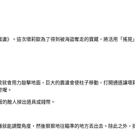
大震盪》。這次壞莉歐為了得到被海盜奪走的寶藏，將活用「搖晃」
莉歐就會用力敲擊地面，巨大的震盪會使柱子移動，打開通道讓壞
空喔。
的敵人掉出道具或錢幣。
控器就能調整角度，然後狠狠地往瞄準的地方丟出去。除此之外，