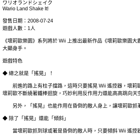
ワリオランドシェイク
Wario Land Shake It!
發售日期：2008-07-24
遊戲人數：1人
《壞莉歐樂園》系列將於 Wii 上推出最新作品《壞莉歐樂園
大顯身手。
遊戲特色
◆ 總之就是「搖晃」！
前進的路上有柱子擋路，這時只要搖晃 Wii 遙控器，壞
壞莉歐不斷繞著鐵棒迴旋，巧妙利用反作用力還能高高跳向天
另外，「搖晃」也能作用在昏倒的敵人身上，讓壞莉歐抓著
◆ 除了「搖晃」還能「傾斜」
當壞莉歐抓到球或著是昏倒的敵人時，只要傾斜 Wii 遙