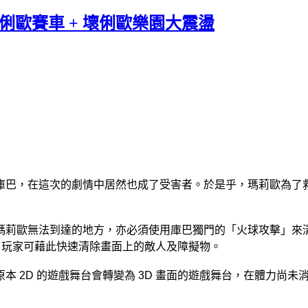
 瑪俐歐賽車 + 壞俐歐樂園大震盪
庫巴，在這次的劇情中居然也成了受害者。於是乎，瑪莉歐為了
歐無法到達的地方，亦必須使用庫巴獨門的「火球攻擊」來清除
鐘，玩家可藉此快速清除畫面上的敵人及障擬物。
D 的遊戲舞台會轉變為 3D 畫面的遊戲舞台，在體力尚未消