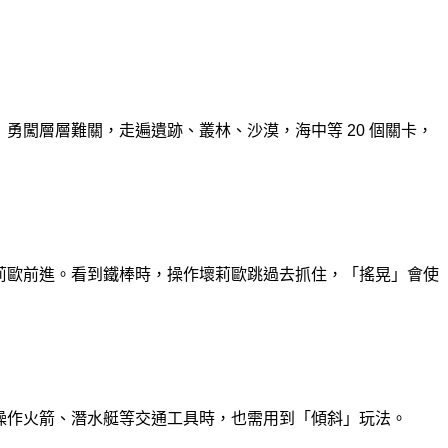
勇闖層層難關，走遍遺跡、叢林、沙漠，海中等 20 個關卡，
莉歐前進。看到鐵棒時，操作壞莉歐跳過去抓住，「搖晃」會使
操作火箭、潛水艇等交通工具時，也需用到「傾斜」玩法。