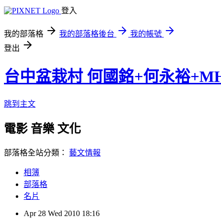
登入
我的部落格
我的部落格後台
我的帳號
登出
台中盆栽村 何國銘+何永裕+M
跳到主文
電影 音樂 文化
部落格全站分類：
藝文情報
相簿
部落格
名片
Apr
28
Wed
2010
18:16