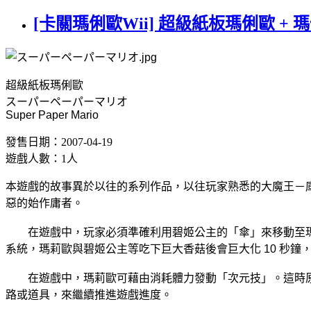
[卡關瑪俐歐Wii] 超級紙板瑪俐歐 +
超級紙板瑪俐歐
スーパーペーパーマリオ
Super Paper Mario
發售日期：2007-04-19
遊戲人數：1人
本遊戲的故事異於以往的系列作品，以往玩家熟悉的大魔王－
惡的始作庸者。
在遊戲中，玩家必須準確利用碧姬公主的「傘」來移動至瑪莉
系統，瑪莉歐與碧姬公主等吃下巨大香菇後會巨大化 10 秒
在遊戲中，瑪莉歐可藉由消耗體力發動「次元技」。這時原本 2
路或道具，來繼續推進遊戲進度。