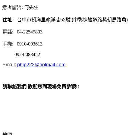
意者請洽:
何先生
住址
:
台中市朝洋里龍洋巷
52
號
(
中彰快速道路與朝馬
路角
)
電話:
04-22549803
手機
:
0910-093613
0929-088452
Email:
phip222@hotmail.com
請聯絡我們 歡迎您到現場免費參觀
!!
地圖
: