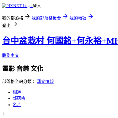
登入
我的部落格
我的部落格後台
我的帳號
登出
台中盆栽村 何國銘+何永裕+M
跳到主文
電影 音樂 文化
部落格全站分類：
藝文情報
相簿
部落格
名片
1