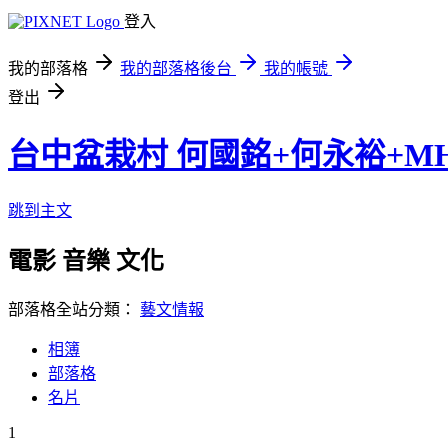
登入
我的部落格
我的部落格後台
我的帳號
登出
台中盆栽村 何國銘+何永裕+M
跳到主文
電影 音樂 文化
部落格全站分類：
藝文情報
相簿
部落格
名片
1